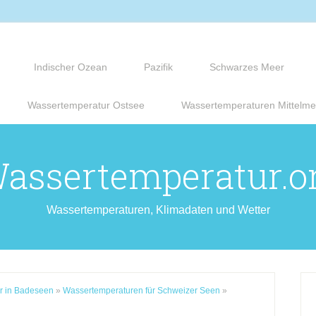
Indischer Ozean
Pazifik
Schwarzes Meer
Wassertemperatur Ostsee
Wassertemperaturen Mittelme
assertemperatur.o
Wassertemperaturen, Klimadaten und Wetter
r in Badeseen
»
Wassertemperaturen für Schweizer Seen
»