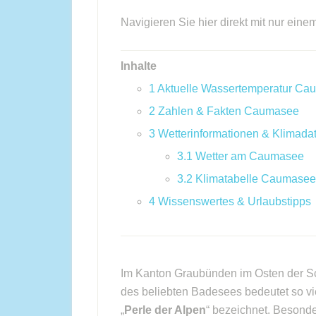
Navigieren Sie hier direkt mit nur eine
Inhalte
1
Aktuelle Wassertemperatur Ca
2
Zahlen & Fakten Caumasee
3
Wetterinformationen & Klimada
3.1
Wetter am Caumasee
3.2
Klimatabelle Caumasee
4
Wissenswertes & Urlaubstipps
Im Kanton Graubünden im Osten der Sc
des beliebten Badesees bedeutet so vie
„
Perle der Alpen
“ bezeichnet. Besond