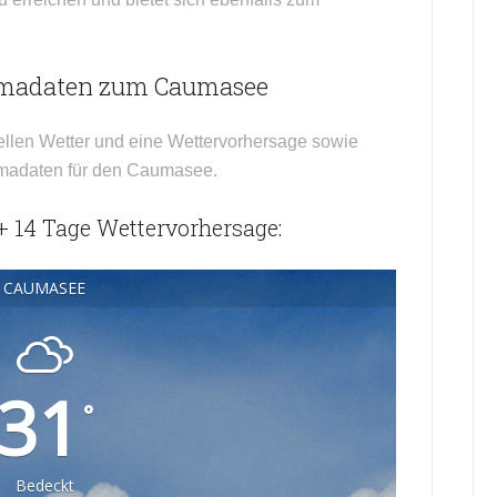
imadaten zum Caumasee
ellen Wetter und eine Wettervorhersage sowie
limadaten für den Caumasee.
 14 Tage Wettervorhersage:
CAUMASEE
31
°
Bedeckt