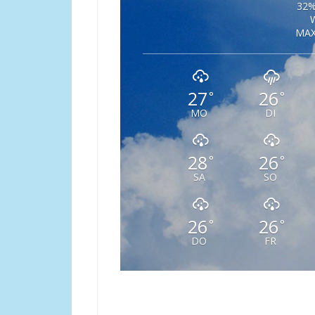
32%
W
MAX
27
26
°
°
MO
DI
28
26
°
°
SA
SO
26
26
°
°
DO
FR