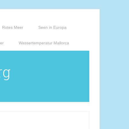
Rotes Meer
Seen in Europa
er
Wassertemperatur Mallorca
rg