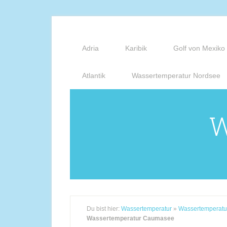
Adria
Karibik
Golf von Mexiko
Atlantik
Wassertemperatur Nordsee
W
Du bist hier:
Wassertemperatur
»
Wassertemperatu
Wassertemperatur Caumasee