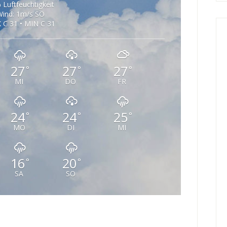
 Luftfeuchtigkeit
ind: 1m/s SO
 C 31 • MIN C 31
27
27
27
°
°
°
MI
DO
FR
24
24
25
°
°
°
MO
DI
MI
16
20
°
°
SA
SO