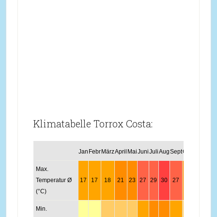
Klimatabelle Torrox Costa:
Jan
Febr
März
April
Mai
Juni
Juli
Aug
Sept
Okt
Nov
Dez
Max.
Temperatur Ø
17
17
18
21
23
27
29
30
27
23
20
17
(°C)
Min.