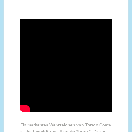
Ein
markantes Wahrzeichen von Torrox Costa
ist der
Leuchtturm „Faro de Torrox“
. Dieser