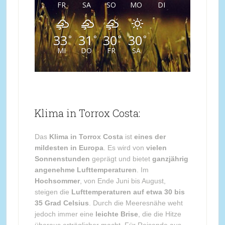
FR
SA
SO
MO
DI
33
31
30
30
°
°
°
°
MI
DO
FR
SA
Klima in Torrox Costa:
Das
Klima in Torrox Costa
ist
eines der
mildesten in Europa
. Es wird von
vielen
Sonnenstunden
geprägt und bietet
ganzjährig
angenehme Lufttemperaturen
. Im
Hochsommer
, von Ende Juni bis August,
steigen die
Lufttemperaturen auf etwa 30 bis
35 Grad Celsius
. Durch die Meeresnähe weht
jedoch immer eine
leichte Brise
, die die Hitze
überaus erträglicher macht. Für Reisende aus