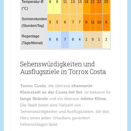
Temperatur Ø
8
8
11
13
15
19
21
22
20
16
12
10
(°C)
Sonnenstunden
5
5
6
7
7
8
11
10
8
6
5
4
(Stunden/Tag)
Regentage
6
6
7
6
4
1
0
1
2
5
7
7
(Tage/Monat)
Sehenswürdigkeiten und
Ausflugsziele in Torrox Costa
Torrox Costa
, die überaus
charmante
Kleinstadt an der Costa del Sol
, ist bekannt für
lange Strände
und ein überaus
mildes Klima
.
Die Stadt bietet eine Vielzahl von
Sehenswürdigkeiten und Ausflugszielen, die das
Herz eines jeden Urlaubers garantiert
höherschlagen lässt.