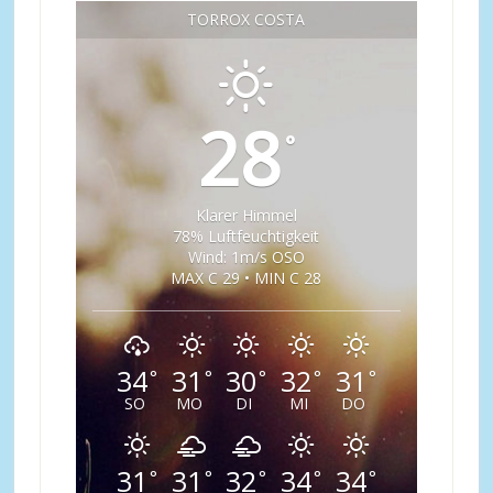
TORROX COSTA
28
°
Klarer Himmel
78% Luftfeuchtigkeit
Wind: 1m/s OSO
MAX C 29 • MIN C 28
34
31
30
32
31
°
°
°
°
°
SO
MO
DI
MI
DO
31
31
32
34
34
°
°
°
°
°