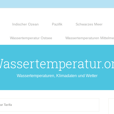
Indischer Ozean
Pazifik
Schwarzes Meer
Wassertemperatur Ostsee
Wassertemperaturen Mittelme
assertemperatur.o
Wassertemperaturen, Klimadaten und Wetter
r Tarifa