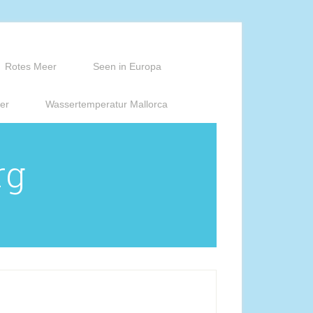
Rotes Meer
Seen in Europa
er
Wassertemperatur Mallorca
rg