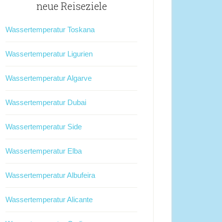
neue Reiseziele
Wassertemperatur Toskana
Wassertemperatur Ligurien
Wassertemperatur Algarve
Wassertemperatur Dubai
Wassertemperatur Side
Wassertemperatur Elba
Wassertemperatur Albufeira
Wassertemperatur Alicante