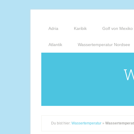
Adria
Karibik
Golf von Mexiko
Atlantik
Wassertemperatur Nordsee
W
Du bist hier:
Wassertemperatur
»
Wassertemperatu