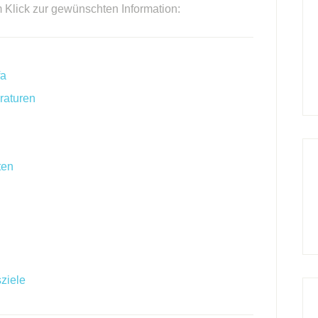
m Klick zur gewünschten Information:
fa
raturen
ten
ziele