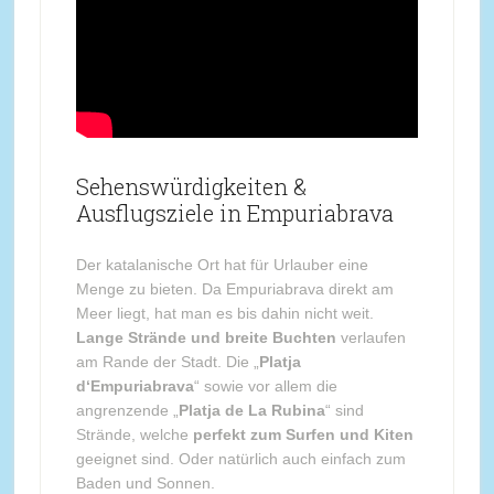
Sehenswürdigkeiten &
Ausflugsziele in Empuriabrava
Der katalanische Ort hat für Urlauber eine
Menge zu bieten. Da Empuriabrava direkt am
Meer liegt, hat man es bis dahin nicht weit.
Lange Strände und breite Buchten
verlaufen
am Rande der Stadt. Die „
Platja
d‘Empuriabrava
“ sowie vor allem die
angrenzende „
Platja de La Rubina
“ sind
Strände, welche
perfekt zum Surfen und Kiten
geeignet sind. Oder natürlich auch einfach zum
Baden und Sonnen.