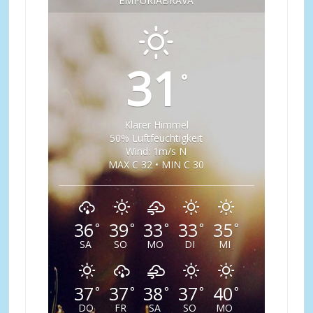
EMPURIABRAVA
31
°
Klarer Himmel
50% Luftfeuchtigkeit
Wind: 1m/s N
MAX C 32 • MIN C 30
36
39
33
33
35
°
°
°
°
°
SA
SO
MO
DI
MI
37
37
38
37
40
°
°
°
°
°
DO
FR
SA
SO
MO