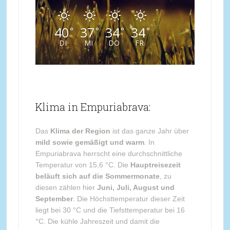
40
37
34
34
°
°
°
°
DI
MI
DO
FR
Klima in Empuriabrava:
Das
Klima der Region
ist das ganze Jahr über
mild sowie gemäßigt und warm
. In
Empuriabrava herrscht eine durchschnittliche
Temperatur von 15,6 °C. Die
Hauptreisezeit
beläuft sich auf die Sommermonate
, zu
diesen zählen hier
Juni, Juli, August und
September
. Die Höchsttemperatur dieser Zeit
liegt bei 30 °C und die Tiefsttemperatur bei 16
°C. Die kühle Jahreszeit und damit die