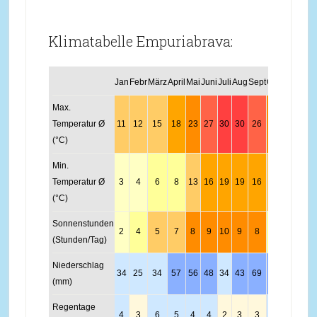
Klimatabelle Empuriabrava:
Jan
Febr
März
April
Mai
Juni
Juli
Aug
Sept
Okt
Nov
Dez
Max.
Temperatur Ø
11
12
15
18
23
27
30
30
26
21
16
12
(°C)
Min.
Temperatur Ø
3
4
6
8
13
16
19
19
16
13
8
5
(°C)
Sonnenstunden
2
4
5
7
8
9
10
9
8
4
2
1
(Stunden/Tag)
Niederschlag
34
25
34
57
56
48
34
43
69
65
51
31
(mm)
Regentage
4
3
6
5
4
4
2
3
3
5
6
2