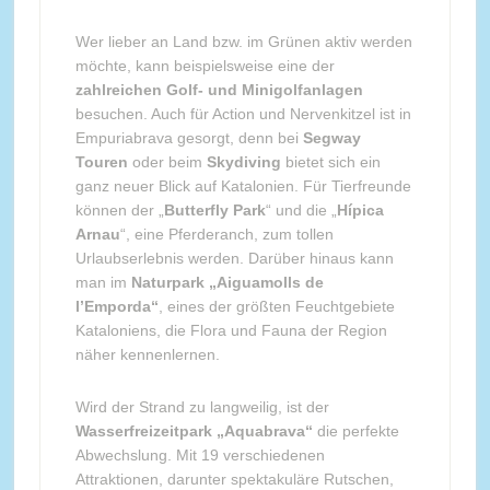
Wer lieber an Land bzw. im Grünen aktiv werden
möchte, kann beispielsweise eine der
zahlreichen Golf- und Minigolfanlagen
besuchen. Auch für Action und Nervenkitzel ist in
Empuriabrava gesorgt, denn bei
Segway
Touren
oder beim
Skydiving
bietet sich ein
ganz neuer Blick auf Katalonien. Für Tierfreunde
können der „
Butterfly Park
“ und die „
Hípica
Arnau
“, eine Pferderanch, zum tollen
Urlaubserlebnis werden. Darüber hinaus kann
man im
Naturpark „Aiguamolls de
l’Emporda“
, eines der größten Feuchtgebiete
Kataloniens, die Flora und Fauna der Region
näher kennenlernen.
Wird der Strand zu langweilig, ist der
Wasserfreizeitpark „Aquabrava“
die perfekte
Abwechslung. Mit 19 verschiedenen
Attraktionen, darunter spektakuläre Rutschen,