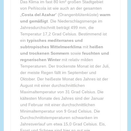
Das Klima im fast 80 km² großen Stadtgebiet
von Peñíscola ist wie auch an der gesamten
„
Costa del Azahar
“ (Orangenblütenküste)
warm
und gemäßigt
. Die Niederschlagsmenge im
Jahresdurchschnitt beträgt 499 mm, die
Temperatur 17,2 Grad Celsius. Bestimmend ist
ein
typisches mediterranes und
subtropisches Mittelmeerklima
mit
heißen
und trockenen Sommern
sowie
feuchten und
regnerischen Winter
mit relativ milden
Temperaturen. Der trockenste Monat ist der Juli,
der meiste Regen fällt im September und
Oktober. Der heißeste Monat des Jahres ist der
August mit einer durchschnittlichen
Maximaltemperatur von 31 Grad Celsius. Die
kältesten Monate des Jahres sind der Januar
und Februar mit einer durchschnittlichen
Minimaltemperatur von 9 Grad Celsius. Die
Durchschnittstemperaturen schwanken im
Jahresverlauf um etwa 15,0 Grad Celsius. Eis,
Frost und Schnee sind hier so gut wie