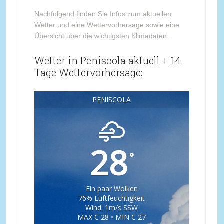
Nachfolgend finden Sie Infos zum aktuellen
Wetter und eine Wettervorhersage sowie eine
Übersicht über die wichtigsten Klimadaten.
Wetter in Peniscola aktuell + 14
Tage Wettervorhersage:
PENISCOLA
28
°
Ein paar Wolken
76% Luftfeuchtigkeit
Wind: 1m/s SSW
MAX C 28 • MIN C 27