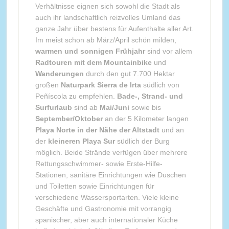
Verhältnisse eignen sich sowohl die Stadt als
auch ihr landschaftlich reizvolles Umland das
ganze Jahr über bestens für Aufenthalte aller Art.
Im meist schon ab März/April schön milden,
warmen und sonnigen Frühjahr
sind vor allem
Radtouren mit dem Mountainbike
und
Wanderungen
durch den gut 7.700 Hektar
großen
Naturpark Sierra de Irta
südlich von
Peñíscola zu empfehlen.
Bade-, Strand- und
Surfurlaub
sind ab
Mai/Juni
sowie bis
September/Oktober
an der 5 Kilometer langen
Playa Norte in der Nähe der Altstadt
und an
der
kleineren Playa Sur
südlich der Burg
möglich. Beide Strände verfügen über mehrere
Rettungsschwimmer- sowie Erste-Hilfe-
Stationen, sanitäre Einrichtungen wie Duschen
und Toiletten sowie Einrichtungen für
verschiedene Wassersportarten. Viele kleine
Geschäfte und Gastronomie mit vorrangig
spanischer, aber auch internationaler Küche