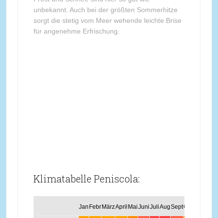
unbekannt. Auch bei der größten Sommerhitze
sorgt die stetig vom Meer wehende leichte Brise
für angenehme Erfrischung.
Klimatabelle Peniscola:
Jan
Febr
März
April
Mai
Juni
Juli
Aug
Sept
Okt
Nov
Dez