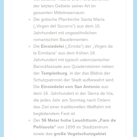
der letzten Gebiete seiner Art im
gesamten Mittelmeerraum.
Die gotische Pfarrkirche Santa María
(„Virgen del Socorro“) aus dem 15.
Jahrhundert mit ungewöhnlichen
romanischen Bauelementen.
Die
Einsiedelei
(„Ermita“) der „Virgen de
la Ermitana“ aus dem frühen 18.
Jahrhundert mit typisch valencianischer
Barockfassade aus Quadersteinen neben
der
Templerburg
, in der das Bildnis der
Schutzpatronin der Stadt aufbewahrt wird.
Die
Einsiedelei von San Antonio
aus
dem 16. Jahrhundert in der Sierra de Irta,
die jedes Jahr am Sonntag nach Ostern
das Ziel einer traditionellen Wallfahrt mit
begleitendem Fest ist.
Der
56 Meter hohe Leuchtturm „Faro de
Peñíscola“
von 1899 im Stadtzentrum
sowie das
große Vogelschutzgebiet