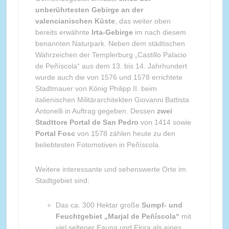
unberührtesten Gebirge an der
valencianischen Küste
, das weiter oben
bereits erwähnte
Irta-Gebirge
im nach diesem
benannten Naturpark. Neben dem städtischen
Wahrzeichen der Templerburg „Castillo Palacio
de Peñíscola“ aus dem 13. bis 14. Jahrhundert
wurde auch die von 1576 und 1578 errichtete
Stadtmauer von König Philipp II. beim
italienischen Militärarchitekten Giovanni Battista
Antonelli in Auftrag gegeben. Dessen
zwei
Stadttore Portal de San Pedro
von 1414 sowie
Portal Fosc
von 1578 zählen heute zu den
beliebtesten Fotomotiven in Peñíscola.
Weitere interessante und sehenswerte Orte im
Stadtgebiet sind:
Das ca. 300 Hektar große
Sumpf- und
Feuchtgebiet „Marjal de Peñíscola“
mit
viel seltener Fauna und Flora als eines