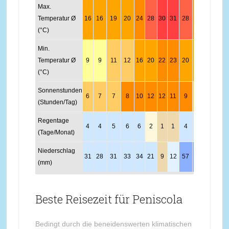
Max.
Temperatur Ø
16
16
19
20
24
28
30
31
28
24
19
16
(°C)
Min.
Temperatur Ø
9
9
11
12
16
20
22
23
20
17
12
10
(°C)
Sonnenstunden
6
7
7
8
10
12
12
11
9
7
6
6
(Stunden/Tag)
Regentage
4
4
5
6
6
2
1
1
4
5
4
5
(Tage/Monat)
Niederschlag
31
28
31
33
34
21
9
12
57
53
39
37
(mm)
Beste Reisezeit für Peniscola
Bedingt durch die beneidenswerten klimatischen