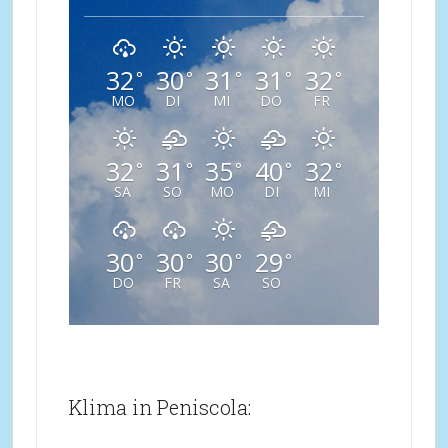
32
30
31
31
32
°
°
°
°
°
MO
DI
MI
DO
FR
32
31
35
40
32
°
°
°
°
°
SA
SO
MO
DI
MI
30
30
30
29
°
°
°
°
DO
FR
SA
SO
Klima in Peniscola: