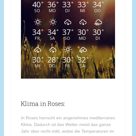
40
36
33
33
34
°
°
°
°
°
SO
MO
DI
MI
DO
34
34
37
30
30
°
°
°
°
°
FR
SA
SO
MO
DI
30
28
30
32
°
°
°
°
MI
DO
FR
SA
Klima in Roses:
In Roses herrscht ein angenehmes mediterranes
Klima. Dadurch ist das Wetter meist das ganze
Jahr über recht mild, wobei die Temperaturen im