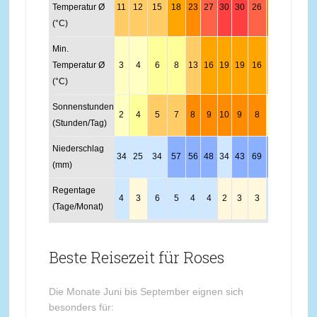
Temperatur Ø
11
12
15
18
23
27
30
30
26
21
16
12
(°C)
Min.
Temperatur Ø
3
4
6
8
13
16
19
19
16
13
8
5
(°C)
Sonnenstunden
2
4
5
7
8
9
10
9
8
4
2
1
(Stunden/Tag)
Niederschlag
34
25
34
57
56
48
34
43
69
65
51
31
(mm)
Regentage
4
3
6
5
4
4
2
3
3
5
6
2
(Tage/Monat)
Beste Reisezeit für Roses
Die Monate Juni bis September eignen sich
besonders für: