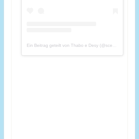
Ein Beitrag geteilt von Thabo e Desy (@scemanuela_)
a