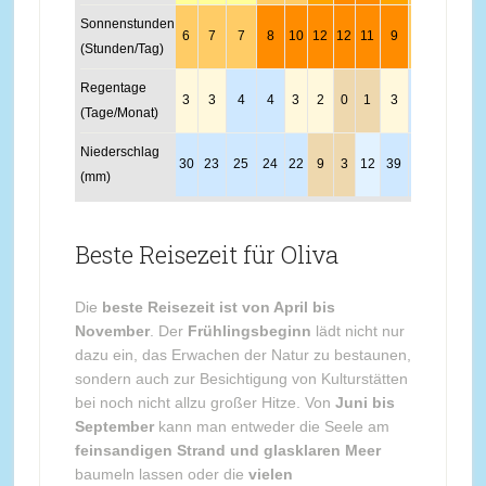
Sonnenstunden
6
7
7
8
10
12
12
11
9
7
6
6
(Stunden/Tag)
Regentage
3
3
4
4
3
2
0
1
3
4
5
4
(Tage/Monat)
Niederschlag
30
23
25
24
22
9
3
12
39
40
39
31
(mm)
Beste Reisezeit für Oliva
Die
beste Reisezeit ist von April bis
November
. Der
Frühlingsbeginn
lädt nicht nur
dazu ein, das Erwachen der Natur zu bestaunen,
sondern auch zur Besichtigung von Kulturstätten
bei noch nicht allzu großer Hitze. Von
Juni bis
September
kann man entweder die Seele am
feinsandigen Strand und glasklaren Meer
baumeln lassen oder die
vielen