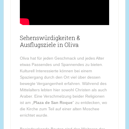
Sehenswürdigkeiten &
Ausflugsziele in Oliva
Oliva hat für jeden Geschmack und jedes Alter
etwas Passendes und Spannendes zu bieten.
Kulturell Interessierte können bei einem
Spaziergang durch den Ort viel über dessen
bewegte Vergangenheit erfahren. Während des
Mittelalters lebten hier sowohl Christen als auch
Araber. Eine Verschmelzung beider Religionen
ist am „
Plaza de San Roque
“ zu entdecken, wo
die Kirche zum Teil auf einer alten Moschee
errichtet wurde.
Beeindruckende Bauten sind des Weiteren der