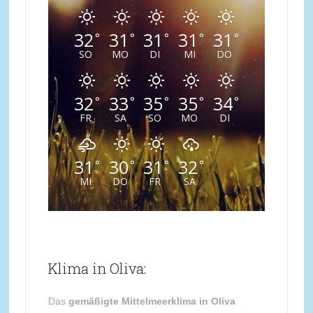
32
31
31
31
31
°
°
°
°
°
SO
MO
DI
MI
DO
32
33
35
35
34
°
°
°
°
°
FR
SA
SO
MO
DI
31
30
31
32
°
°
°
°
MI
DO
FR
SA
Klima in Oliva:
Das
gemäßigte Mittelmeerklima in Oliva