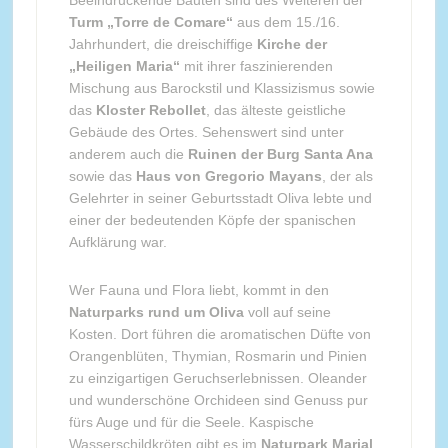
Turm „Torre de Comare“
aus dem 15./16.
Jahrhundert, die dreischiffige
Kirche der
„Heiligen Maria“
mit ihrer faszinierenden
Mischung aus Barockstil und Klassizismus sowie
das
Kloster Rebollet
, das älteste geistliche
Gebäude des Ortes. Sehenswert sind unter
anderem auch die
Ruinen der Burg Santa Ana
sowie das
Haus von Gregorio Mayans
, der als
Gelehrter in seiner Geburtsstadt Oliva lebte und
einer der bedeutenden Köpfe der spanischen
Aufklärung war.
Wer Fauna und Flora liebt, kommt in den
Naturparks rund um Oliva
voll auf seine
Kosten. Dort führen die aromatischen Düfte von
Orangenblüten, Thymian, Rosmarin und Pinien
zu einzigartigen Geruchserlebnissen. Oleander
und wunderschöne Orchideen sind Genuss pur
fürs Auge und für die Seele. Kaspische
Wasserschildkröten gibt es im
Naturpark Marjal