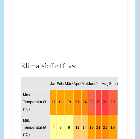
Klimatabelle Oliva:
Jan
Febr
März
April
Mai
Juni
Juli
Aug
Sept
Okt
Nov
Dez
Max.
Temperatur Ø
17
18
19
21
24
28
30
31
29
25
20
18
(°C)
Min.
Temperatur Ø
7
7
9
11
14
18
21
21
19
15
10
8
(°C)