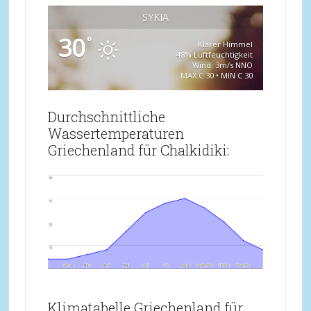
SYKIA
30
°
Klarer Himmel
48% Luftfeuchtigkeit
Wind: 3m/s NNO
MAX C 30 • MIN C 30
Durchschnittliche
Wassertemperaturen
Griechenland für Chalkidiki:
Klimatabelle Griechenland für