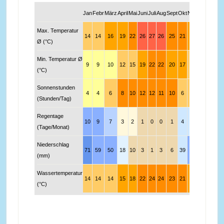
Jan
Febr
März
April
Mai
Juni
Juli
Aug
Sept
Okt
Nov
Dez
Max. Temperatur
14
14
16
19
22
26
27
26
25
21
19
16
Ø (°C)
Min. Temperatur Ø
9
9
10
12
15
19
22
22
20
17
13
11
(°C)
Sonnenstunden
4
4
6
8
10
12
12
11
10
6
5
4
(Stunden/Tag)
Regentage
10
9
7
3
2
1
0
0
1
4
6
9
(Tage/Monat)
Niederschlag
71
59
50
18
10
3
1
3
6
39
47
69
(mm)
Wassertemperatur
14
14
14
15
18
22
24
24
23
21
19
16
(°C)