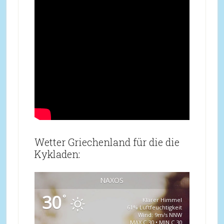
Wetter Griechenland für die die
Kykladen:
NAXOS
30
°
Klarer Himmel
61% Luftfeuchtigkeit
Wind: 9m/s NNW
MAX C 30 • MIN C 30