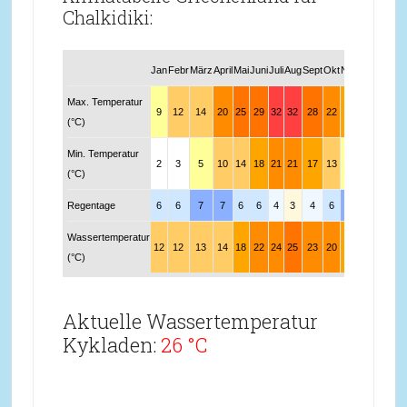
Chalkidiki:
Jan
Febr
März
April
Mai
Juni
Juli
Aug
Sept
Okt
Nov
Dez
Max. Temperatur
9
12
14
20
25
29
32
32
28
22
16
11
(°C)
Min. Temperatur
2
3
5
10
14
18
21
21
17
13
9
4
(°C)
Regentage
6
6
7
7
6
6
4
3
4
6
7
8
Wassertemperatur
12
12
13
14
18
22
24
25
23
20
16
14
(°C)
Aktuelle Wassertemperatur
Kykladen:
26 °C