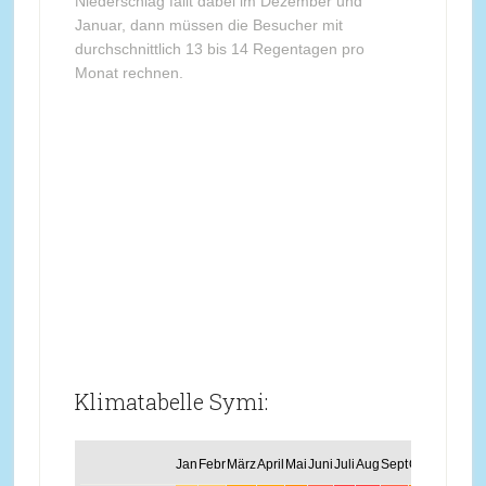
Niederschlag fällt dabei im Dezember und
Januar, dann müssen die Besucher mit
durchschnittlich 13 bis 14 Regentagen pro
Monat rechnen.
Klimatabelle Symi:
Jan
Febr
März
April
Mai
Juni
Juli
Aug
Sept
Okt
Nov
Dez