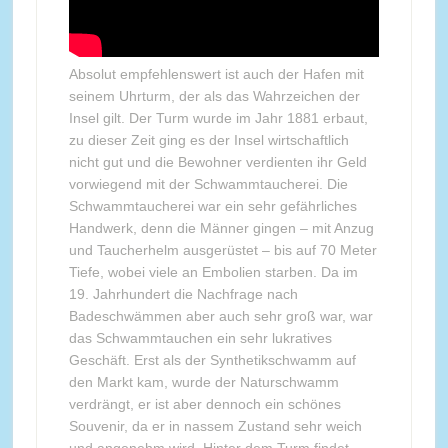
Absolut empfehlenswert ist auch der Hafen mit
seinem Uhrturm, der als das Wahrzeichen der
Insel gilt. Der Turm wurde im Jahr 1881 erbaut,
zu dieser Zeit ging es der Insel wirtschaftlich
nicht gut und die Bewohner verdienten ihr Geld
vorwiegend mit der Schwammtaucherei. Die
Schwammtaucherei war ein sehr gefährliches
Handwerk, denn die Männer gingen – mit Anzug
und Taucherhelm ausgerüstet – bis auf 70 Meter
Tiefe, wobei viele an Embolien starben. Da im
19. Jahrhundert die Nachfrage nach
Badeschwämmen aber auch sehr groß war, war
das Schwammtauchen ein sehr lukratives
Geschäft. Erst als der Synthetikschwamm auf
den Markt kam, wurde der Naturschwamm
verdrängt, er ist aber dennoch ein schönes
Souvenir, da er in nassem Zustand sehr weich
und angenehm wird. Hinter dem Turm findet