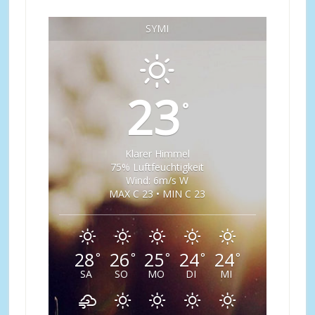
SYMI
23
°
Klarer Himmel
75% Luftfeuchtigkeit
Wind: 6m/s W
MAX C 23 • MIN C 23
28
26
25
24
24
°
°
°
°
°
SA
SO
MO
DI
MI