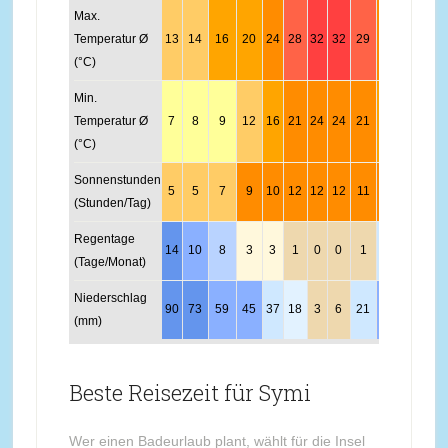
Max.
Temperatur Ø
13
14
16
20
24
28
32
32
29
24
19
15
(°C)
Min.
Temperatur Ø
7
8
9
12
16
21
24
24
21
17
12
9
(°C)
Sonnenstunden
5
5
7
9
10
12
12
12
11
8
6
5
(Stunden/Tag)
Regentage
14
10
8
3
3
1
0
0
1
5
7
13/td
(Tage/Monat)
Niederschlag
90
73
59
45
37
18
3
6
21
56
75
90
(mm)
Beste Reisezeit für Symi
Wer einen Badeurlaub plant, wählt für die Insel