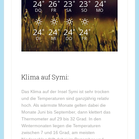
24
26
23
23
24
°
°
°
°
°
DO
FR
SA
SO
MO
24
24
24
24
°
°
°
°
DI
MI
DO
FR
Klima auf Symi:
Das Klima auf der Insel Symi ist sehr trocken
und die Temperaturen sind ganzjährig relativ
hoch. Als wärmste Monate gelten dabei die
Monate Juni bis September, dann klettert das
Thermometer auf 29 bis 32 Grad. In den
Wintermonaten liegen die Temperaturen
zwischen 7 und 16 Grad, am meisten