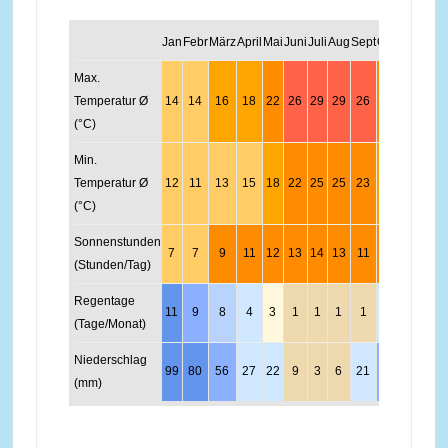
Jan
Febr
März
April
Mai
Juni
Juli
Aug
Sept
Okt
Nov
Dez
Max.
Temperatur Ø
14
14
16
18
22
26
29
29
26
23
19
16
(°C)
Min.
Temperatur Ø
12
11
13
15
18
22
25
25
23
20
16
13
(°C)
Sonnenstunden
7
7
9
11
12
13
14
13
11
9
8
6
(Stunden/Tag)
Regentage
11
9
8
4
3
1
1
1
1
4
6
12
(Tage/Monat)
Niederschlag
99
80
56
27
22
9
3
6
21
59
93
115
(mm)