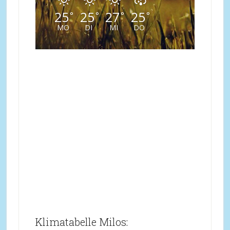
25
25
27
25
°
°
°
°
MO
DI
MI
DO
Klimatabelle Milos: