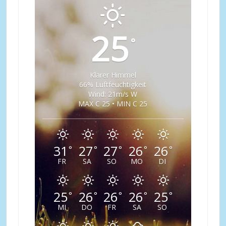
25
°
Klarer Himmel
66% Luftfeuchtigkeit
Wind: 21m/s W
MAX C 25 • MIN C 25
31
27
27
26
26
°
°
°
°
°
FR
SA
SO
MO
DI
25
26
26
26
25
°
°
°
°
°
MI
DO
FR
SA
SO