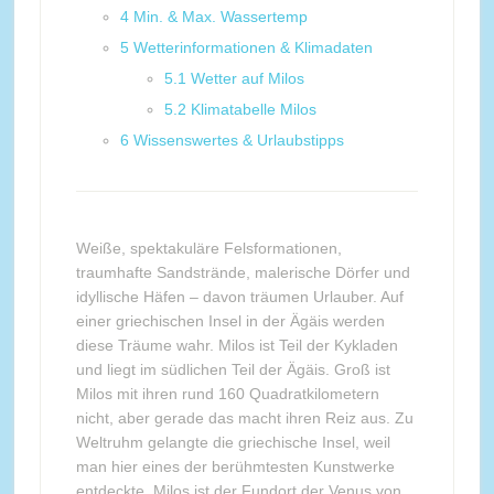
4
Min. & Max. Wassertemp
5
Wetterinformationen & Klimadaten
5.1
Wetter auf Milos
5.2
Klimatabelle Milos
6
Wissenswertes & Urlaubstipps
Weiße, spektakuläre Felsformationen,
traumhafte Sandstrände, malerische Dörfer und
idyllische Häfen – davon träumen Urlauber. Auf
einer griechischen Insel in der Ägäis werden
diese Träume wahr. Milos ist Teil der Kykladen
und liegt im südlichen Teil der Ägäis. Groß ist
Milos mit ihren rund 160 Quadratkilometern
nicht, aber gerade das macht ihren Reiz aus. Zu
Weltruhm gelangte die griechische Insel, weil
man hier eines der berühmtesten Kunstwerke
entdeckte. Milos ist der Fundort der Venus von