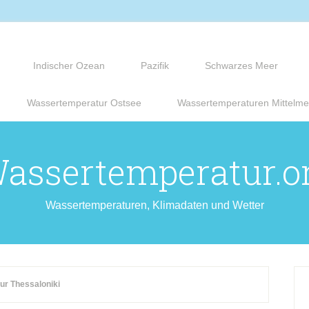
Indischer Ozean
Pazifik
Schwarzes Meer
Wassertemperatur Ostsee
Wassertemperaturen Mittelme
assertemperatur.o
Wassertemperaturen, Klimadaten und Wetter
r Thessaloniki