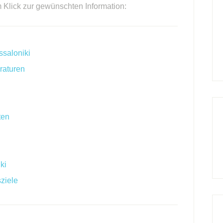
m Klick zur gewünschten Information:
ssaloniki
raturen
ten
ki
ziele