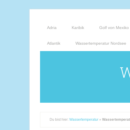
Adria
Karibik
Golf von Mexiko
Atlantik
Wassertemperatur Nordsee
W
Du bist hier:
Wassertemperatur
»
Wassertemperatu