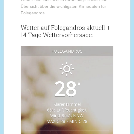
Übersicht über die wichtigsten Klimadaten für
Folegandros.
Wetter auf Folegandros aktuell +
14 Tage Wettervorhersage:
FOLEGANDROS
28
°
Klarer Himmel
65% Luftfeuchtigkeit
Wind: 9m/s NNW
MAX C 28 • MIN C 28