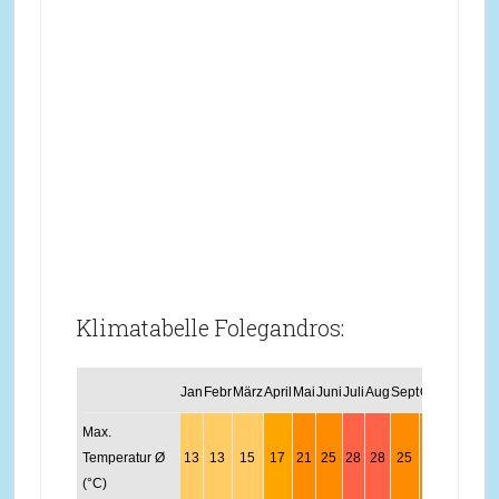
Klimatabelle Folegandros:
Jan
Febr
März
April
Mai
Juni
Juli
Aug
Sept
Okt
Nov
Dez
Max.
Temperatur Ø
13
13
15
17
21
25
28
28
25
22
18
14
(°C)