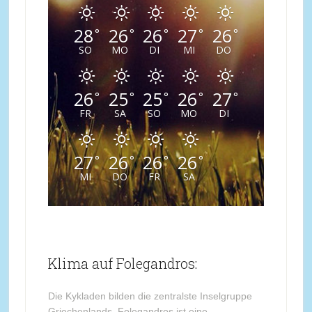
28
26
26
27
26
°
°
°
°
°
SO
MO
DI
MI
DO
26
25
25
26
27
°
°
°
°
°
FR
SA
SO
MO
DI
27
26
26
26
°
°
°
°
MI
DO
FR
SA
Klima auf Folegandros:
Die Kykladen bilden die zentralste Inselgruppe
Griechenlands. Folegandros ist eine