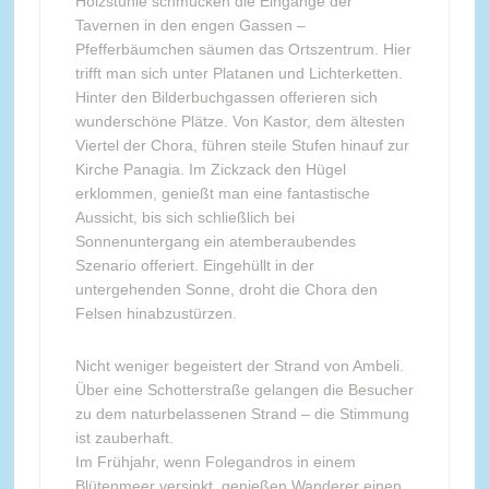
Holzstühle schmücken die Eingänge der
Tavernen in den engen Gassen –
Pfefferbäumchen säumen das Ortszentrum. Hier
trifft man sich unter Platanen und Lichterketten.
Hinter den Bilderbuchgassen offerieren sich
wunderschöne Plätze. Von Kastor, dem ältesten
Viertel der Chora, führen steile Stufen hinauf zur
Kirche Panagia. Im Zickzack den Hügel
erklommen, genießt man eine fantastische
Aussicht, bis sich schließlich bei
Sonnenuntergang ein atemberaubendes
Szenario offeriert. Eingehüllt in der
untergehenden Sonne, droht die Chora den
Felsen hinabzustürzen.
Nicht weniger begeistert der Strand von Ambeli.
Über eine Schotterstraße gelangen die Besucher
zu dem naturbelassenen Strand – die Stimmung
ist zauberhaft.
Im Frühjahr, wenn Folegandros in einem
Blütenmeer versinkt, genießen Wanderer einen