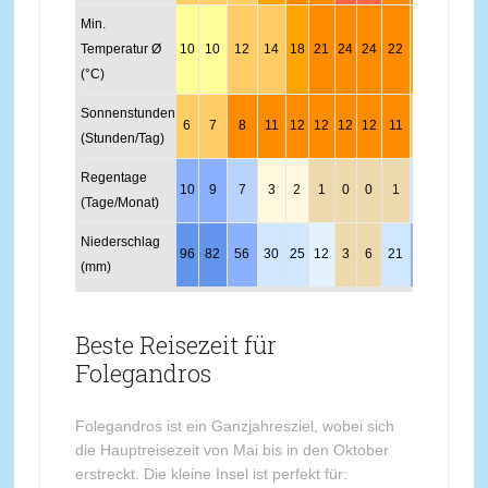
Min.
Temperatur Ø
10
10
12
14
18
21
24
24
22
18
15
12
(°C)
Sonnenstunden
6
7
8
11
12
12
12
12
11
7
7
6
(Stunden/Tag)
Regentage
10
9
7
3
2
1
0
0
1
4
5
9
(Tage/Monat)
Niederschlag
96
82
56
30
25
12
3
6
21
59
87
105
(mm)
Beste Reisezeit für
Folegandros
Folegandros ist ein Ganzjahresziel, wobei sich
die Hauptreisezeit von Mai bis in den Oktober
erstreckt. Die kleine Insel ist perfekt für: