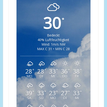
30
°
Bedeckt
40% Luftfeuchtigkeit
Wind: 1m/s NW
MAX C 31 • MIN C 28
28
28
33
36
38
°
°
°
°
°
MO
DI
MI
DO
FR
39
33
23
27
33
°
°
°
°
°
SA
SO
MO
DI
MI