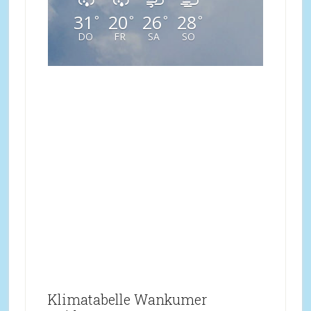
31
20
26
28
°
°
°
°
DO
FR
SA
SO
Klimatabelle Wankumer