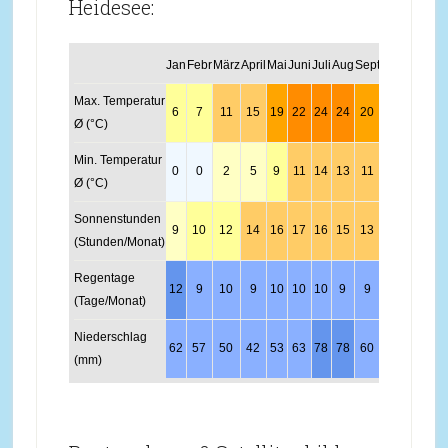
Heidesee:
Jan
Febr
März
April
Mai
Juni
Juli
Aug
Sept
Okt
Nov
Dez
Max. Temperatur
6
7
11
15
19
22
24
24
20
15
9
6
Ø (°C)
Min. Temperatur
0
0
2
5
9
11
14
13
11
7
4
1
Ø (°C)
Sonnenstunden
9
10
12
14
16
17
16
15
13
11
9
8
(Stunden/Monat)
Regentage
12
9
10
9
10
10
10
9
9
9
11
12
(Tage/Monat)
Niederschlag
62
57
50
42
53
63
78
78
60
62
66
71
(mm)