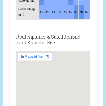
(Tage/Monat)
Niederschlag
59
54
53
48
59
69
81
78
60
59
63
68
(mm)
Routenplaner & Satellitenbild
zum Kaarster See: