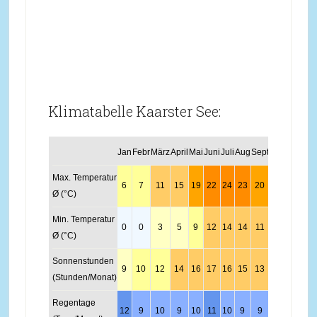
Klimatabelle Kaarster See:
Jan
Febr
März
April
Mai
Juni
Juli
Aug
Sept
Okt
Nov
Dez
Max. Temperatur
6
7
11
15
19
22
24
23
20
15
10
6
Ø (°C)
Min. Temperatur
0
0
3
5
9
12
14
14
11
8
4
1
Ø (°C)
Sonnenstunden
9
10
12
14
16
17
16
15
13
11
9
8
(Stunden/Monat)
Regentage
12
9
10
9
10
11
10
9
9
9
11
12