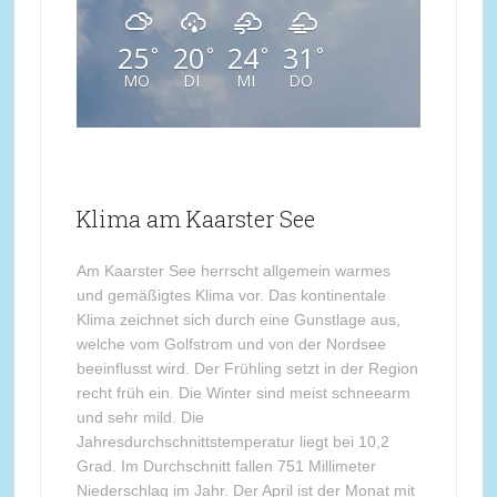
25
20
24
31
°
°
°
°
MO
DI
MI
DO
Klima am Kaarster See
Am Kaarster See herrscht allgemein warmes
und gemäßigtes Klima vor. Das kontinentale
Klima zeichnet sich durch eine Gunstlage aus,
welche vom Golfstrom und von der Nordsee
beeinflusst wird. Der Frühling setzt in der Region
recht früh ein. Die Winter sind meist schneearm
und sehr mild. Die
Jahresdurchschnittstemperatur liegt bei 10,2
Grad. Im Durchschnitt fallen 751 Millimeter
Niederschlag im Jahr. Der April ist der Monat mit