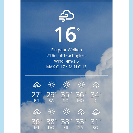
16
°
Ein paar Wolken
71% Luftfeuchtigkeit
Wind: 4m/s S
MAX C 17 • MIN C 15
27
29
35
36
34
°
°
°
°
°
FR
SA
SO
MO
DI
36
38
38
33
31
°
°
°
°
°
MI
DO
FR
SA
SO