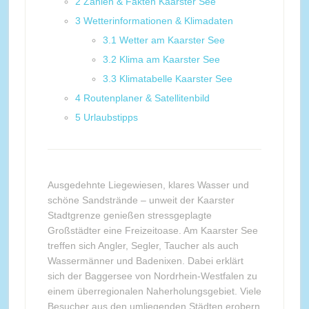
2
Zahlen & Fakten Kaarster See
3
Wetterinformationen & Klimadaten
3.1
Wetter am Kaarster See
3.2
Klima am Kaarster See
3.3
Klimatabelle Kaarster See
4
Routenplaner & Satellitenbild
5
Urlaubstipps
Ausgedehnte Liegewiesen, klares Wasser und
schöne Sandstrände – unweit der Kaarster
Stadtgrenze genießen stressgeplagte
Großstädter eine Freizeitoase. Am Kaarster See
treffen sich Angler, Segler, Taucher als auch
Wassermänner und Badenixen. Dabei erklärt
sich der Baggersee von Nordrhein-Westfalen zu
einem überregionalen Naherholungsgebiet. Viele
Besucher aus den umliegenden Städten erobern