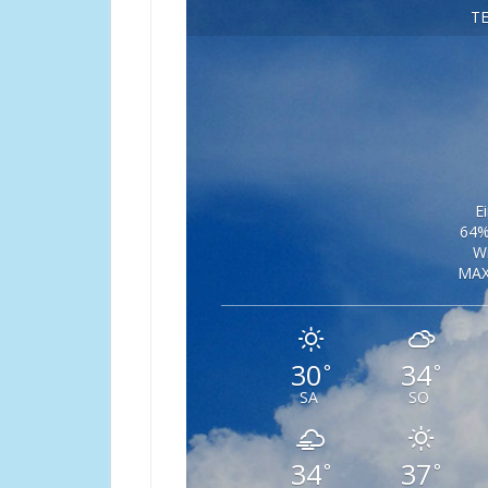
T
E
64%
W
MAX
30
34
°
°
SA
SO
34
37
°
°