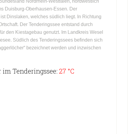
 Bundesland Nordrhein-Westfalen, nordwestlich
ms Duisburg-Oberhausen-Essen. Der
t Dinslaken, welches südlich liegt. In Richtung
Ortschaft. Der Tenderingssee entstand durch
für den Kiestagebau genutzt. Im Landkreis Wesel
adesee. Südlich des Tenderingssees befinden sich
„Baggerlöcher“ bezeichnet werden und inzwischen
 im Tenderingssee:
27 °C