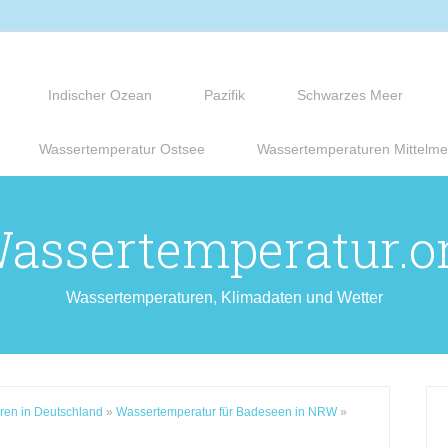
Indischer Ozean
Pazifik
Schwarzes Meer
Wassertemperatur Ostsee
Wassertemperaturen Mittelme
assertemperatur.o
Wassertemperaturen, Klimadaten und Wetter
ren in Deutschland
»
Wassertemperatur für Badeseen in NRW
»