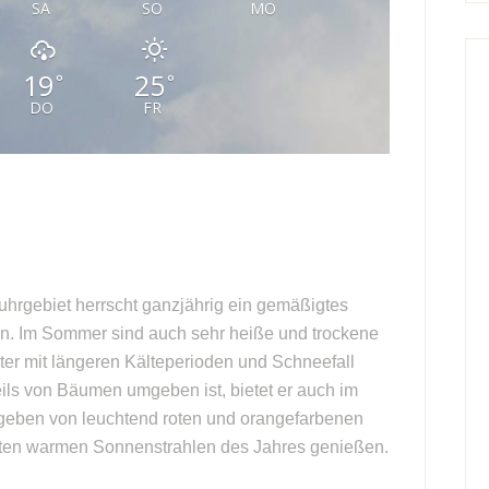
SA
SO
MO
19
25
°
°
DO
FR
rgebiet herrscht ganzjährig ein gemäßigtes
n. Im Sommer sind auch sehr heiße und trockene
er mit längeren Kälteperioden und Schneefall
ls von Bäumen umgeben ist, bietet er auch im
geben von leuchtend roten und orangefarbenen
zten warmen Sonnenstrahlen des Jahres genießen.