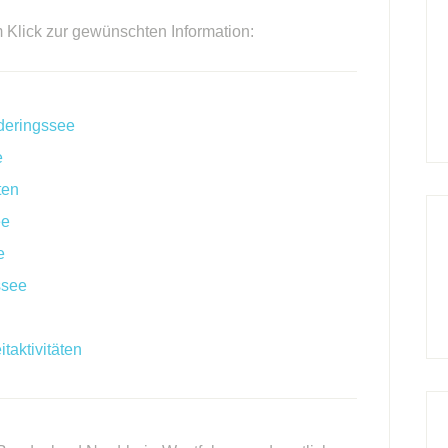
m Klick zur gewünschten Information:
deringssee
e
ten
ee
e
ssee
taktivitäten