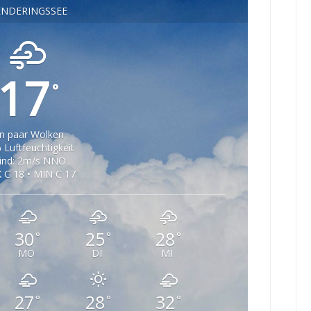
ENDERINGSSEE
17
°
in paar Wolken
 Luftfeuchtigkeit
ind: 2m/s NNO
 C 18 • MIN C 17
30
25
28
°
°
°
MO
DI
MI
27
28
32
°
°
°