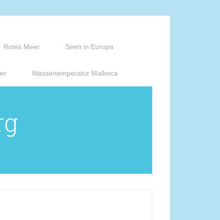
Rotes Meer
Seen in Europa
er
Wassertemperatur Mallorca
rg