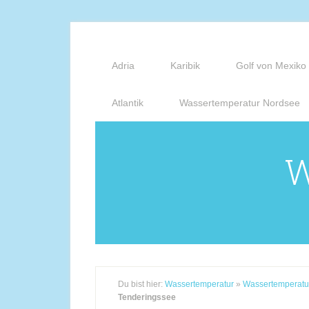
Adria
Karibik
Golf von Mexiko
Atlantik
Wassertemperatur Nordsee
W
Du bist hier:
Wassertemperatur
»
Wassertemperatu
Tenderingssee