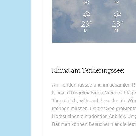
DO
FR
29
23
°
°
DI
MI
Klima am Tenderingssee:
Am Tenderingssee und im gesamten Ruh
Klima mit regelmäßigen Niederschläge
Tage üblich, während Besucher im Wint
rechnen müssen. Da der See größtentei
Herbst einen einladenden Anblick. Um
Bäumen können Besucher hier die let