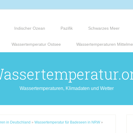
Indischer Ozean
Pazifik
Schwarzes Meer
Wassertemperatur Ostsee
Wassertemperaturen Mittelme
assertemperatur.o
Wassertemperaturen, Klimadaten und Wetter
ren in Deutschland
»
Wassertemperatur für Badeseen in NRW
»