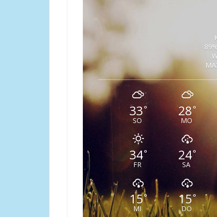
89%
W
MAX
33
28
°
°
SO
MO
34
24
°
°
FR
SA
15
15
°
°
MI
DO