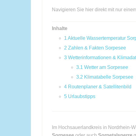
Navigieren Sie hier direkt mit nur eine
Inhalte
1
Aktuelle Wassertemperatur So
2
Zahlen & Fakten Sorpesee
3
Wetterinformationen & Klimada
3.1
Wetter am Sorpesee
3.2
Klimatabelle Sorpesee
4
Routenplaner & Satellitenbild
5
Urlaubstipps
Im Hochsauerlandkreis in Nordrhein-We
Sorpesee
oder auch
Sorpetalsperre
g