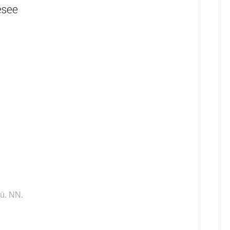
esee
ü. NN.