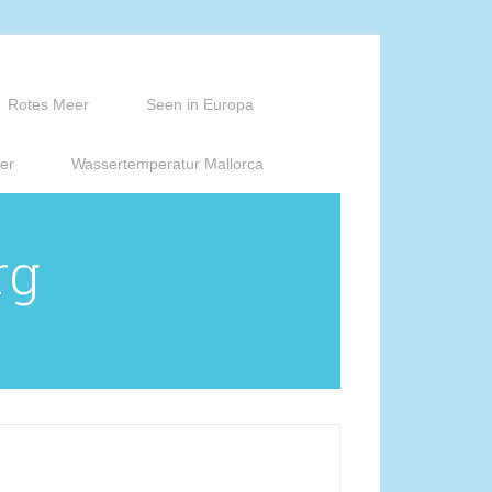
Rotes Meer
Seen in Europa
er
Wassertemperatur Mallorca
rg