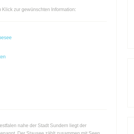
m Klick zur gewünschten Information:
rpesee
ten
stfalen nahe der Stadt Sundern liegt der
enannt. Der Stausee zählt zusammen mit Seen