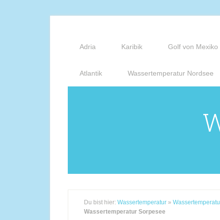
Adria
Karibik
Golf von Mexiko
Atlantik
Wassertemperatur Nordsee
W
Du bist hier:
Wassertemperatur
»
Wassertemperatu
Wassertemperatur Sorpesee