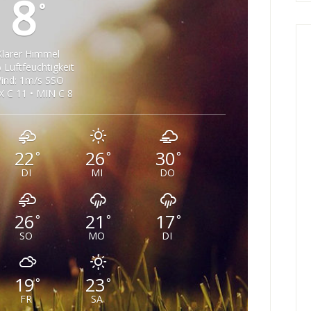
8
°
Klarer Himmel
 Luftfeuchtigkeit
ind: 1m/s SSO
 C 11 • MIN C 8
22
26
30
°
°
°
DI
MI
DO
26
21
17
°
°
°
SO
MO
DI
19
23
°
°
FR
SA