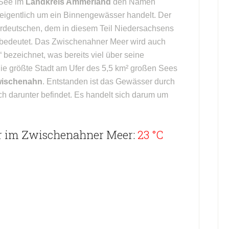
r See im
Landkreis Ammerland
den Namen
 eigentlich um ein Binnengewässer handelt. Der
derdeutschen, dem in diesem Teil Niedersachsens
e bedeutet. Das Zwischenahner Meer wird auch
“ bezeichnet, was bereits viel über seine
ie größte Stadt am Ufer des 5,5 km² großen Sees
wischenahn
. Entstanden ist das Gewässer durch
ch darunter befindet. Es handelt sich darum um
r im Zwischenahner Meer:
23 °C