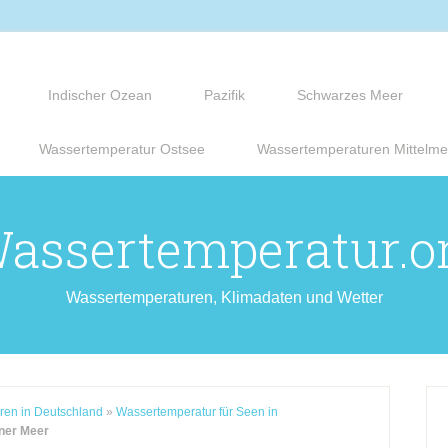
Indischer Ozean
Pazifik
Schwarzes Meer
Wassertemperatur Ostsee
Wassertemperaturen Mittelme
assertemperatur.o
Wassertemperaturen, Klimadaten und Wetter
ren in Deutschland
»
Wassertemperatur für Seen in
ner Meer