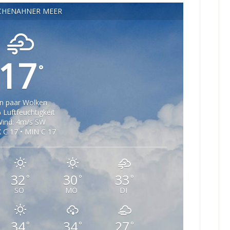
CHENAHNER MEER
17
°
in paar Wolken
 Luftfeuchtigkeit
ind: 4m/s SW
 C 17 • MIN C 17
32
30
33
°
°
°
SO
MO
DI
34
34
27
°
°
°