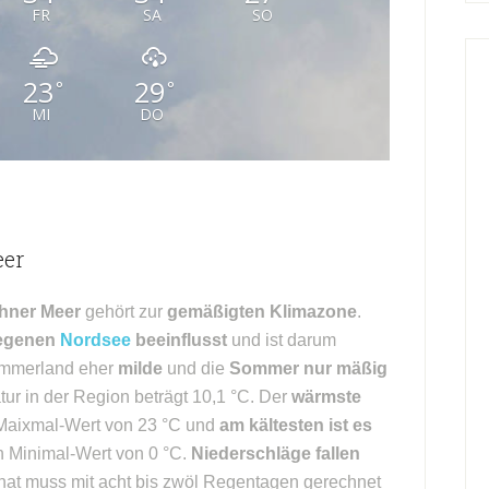
FR
SA
SO
23
29
°
°
MI
DO
er
hner Meer
gehört zur
gemäßigten Klimazone
.
legenen
Nordsee
beeinflusst
und ist darum
Ammerland eher
milde
und die
Sommer nur mäßig
tur in der Region beträgt 10,1 °C. Der
wärmste
 Maixmal-Wert von 23 °C und
am kältesten ist es
n Minimal-Wert von 0 °C.
Niederschläge fallen
at muss mit acht bis zwöl Regentagen gerechnet