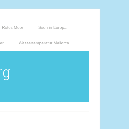
Rotes Meer
Seen in Europa
er
Wassertemperatur Mallorca
rg