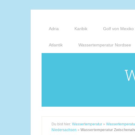
Adria
Karibik
Golf von Mexiko
Atlantik
Wassertemperatur Nordsee
W
Du bist hier:
Wassertemperatur
»
Wassertemperatu
Niedersachsen
»
Wassertemperatur Zwischenah