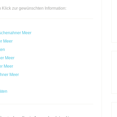
m Klick zur gewünschten Information:
ischenahner Meer
r Meer
ten
er Meer
er Meer
ahner Meer
äten