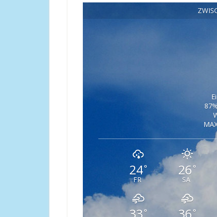
ZWIS
E
87%
W
MAX
24
26
°
°
FR
SA
33
36
°
°