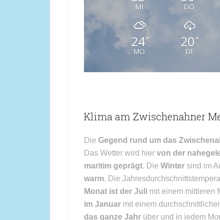
MI
DO
24
20
°
°
MO
DI
Klima am Zwischenahner Me
Die
Gegend rund um das Zwischena
Das Wetter wird hier
von der nahege
maritim geprägt
. Die
Winter
sind im 
warm
. Die Jahresdurchschnittstempera
Monat ist der Juli
mit einem mittleren
im Januar
mit einem durchschnittliche
das ganze Jahr
über und in jedem Mon