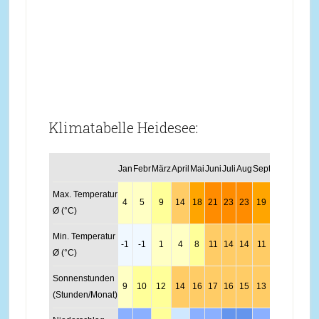
Klimatabelle Heidesee:
Jan
Febr
März
April
Mai
Juni
Juli
Aug
Sept
Okt
Nov
Dez
Max. Temperatur
4
5
9
14
18
21
23
23
19
14
8
4
Ø (°C)
Min. Temperatur
-1
-1
1
4
8
11
14
14
11
7
3
0
Ø (°C)
Sonnenstunden
9
10
12
14
16
17
16
15
13
11
9
8
(Stunden/Monat)