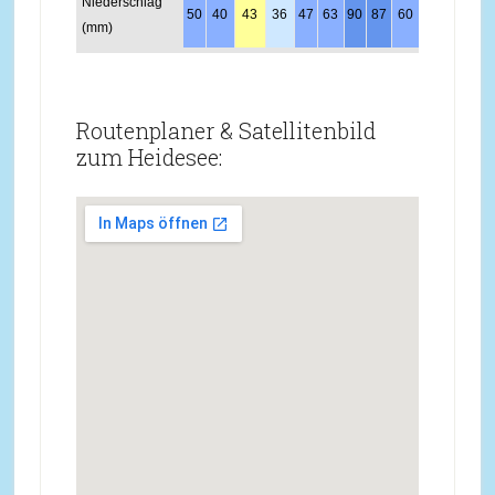
Niederschlag
50
40
43
36
47
63
90
87
60
50
48
59
(mm)
Routenplaner & Satellitenbild
zum Heidesee: