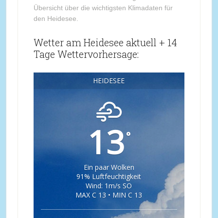
Übersicht über die wichtigsten Klimadaten für
den Heidesee.
Wetter am Heidesee aktuell + 14
Tage Wettervorhersage:
HEIDESEE
13
°
Ein paar Wolken
91% Luftfeuchtigkeit
Wind: 1m/s SO
MAX C 13 • MIN C 13