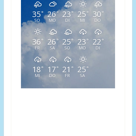
35
26
23
25
30
°
°
°
°
°
SO
MO
DI
MI
DO
36
26
25
23
22
°
°
°
°
°
FR
SA
SO
MO
DI
18
17
21
25
°
°
°
°
MI
DO
FR
SA