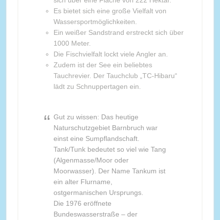
sich über eine Fläche von 222 Hektar.
Es bietet sich eine große Vielfalt von
Wassersportmöglichkeiten.
Ein weißer Sandstrand erstreckt sich über
1000 Meter.
Die Fischvielfalt lockt viele Angler an.
Zudem ist der See ein beliebtes
Tauchrevier. Der Tauchclub „TC-Hibaru“
lädt zu Schnuppertagen ein.
Gut zu wissen: Das heutige
Naturschutzgebiet Barnbruch war
einst eine Sumpflandschaft.
Tank/Tunk bedeutet so viel wie Tang
(Algenmasse/Moor oder
Moorwasser). Der Name Tankum ist
ein alter Flurname,
ostgermanischen Ursprungs.
Die 1976 eröffnete
Bundeswasserstraße – der