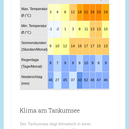
Max. Temperatur
3
4
8
12
18
21
24
23
19
13
8
5
Ø (°C)
Min. Temperatur
-1
-2
1
3
8
11
13
13
10
5
3
0
Ø (°C)
Sonnenstunden
9
10
12
14
16
17
17
15
13
11
9
8
(Stunden/Monat)
Regentage
9
7
9
9
8
10
9
8
9
8
9
10
(Tage/Monat)
Niederschlag
46
27
45
37
43
62
46
47
46
41
46
54
(mm)
Klima am Tankumsee
Der Tankumsee liegt klimatisch in einer