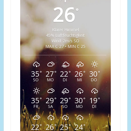
26
°
Klarer Himmel
45% Luftfeuchtigkeit
Wind: 2m/s SO
MAX C 27 • MIN C 25
35
27
22
26
30
°
°
°
°
°
SO
MO
DI
MI
DO
35
29
29
30
19
°
°
°
°
°
FR
SA
SO
MO
DI
22
26
25
24
°
°
°
°