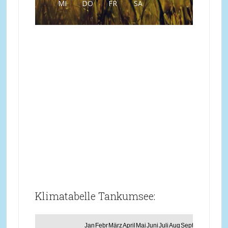
MI
DO
FR
SA
Klimatabelle Tankumsee:
Jan
Febr
März
April
Mai
Juni
Juli
Aug
Sept
Okt
Nov
Dez