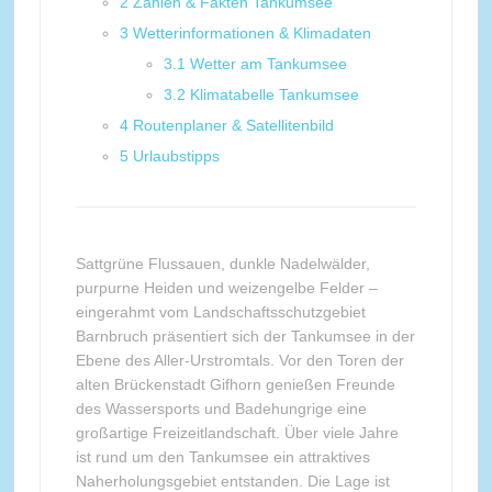
2
Zahlen & Fakten Tankumsee
3
Wetterinformationen & Klimadaten
3.1
Wetter am Tankumsee
3.2
Klimatabelle Tankumsee
4
Routenplaner & Satellitenbild
5
Urlaubstipps
Sattgrüne Flussauen, dunkle Nadelwälder,
purpurne Heiden und weizengelbe Felder –
eingerahmt vom Landschaftsschutzgebiet
Barnbruch präsentiert sich der Tankumsee in der
Ebene des Aller-Urstromtals. Vor den Toren der
alten Brückenstadt Gifhorn genießen Freunde
des Wassersports und Badehungrige eine
großartige Freizeitlandschaft. Über viele Jahre
ist rund um den Tankumsee ein attraktives
Naherholungsgebiet entstanden. Die Lage ist