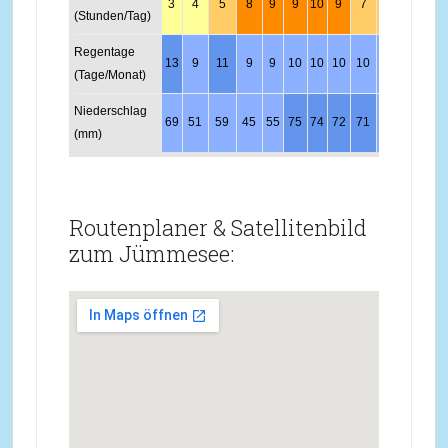
3
4
5
8
9
9
10
9
7
5
3
3
(Stunden/Tag)
Regentage
13
9
11
9
9
10
10
10
10
10
11
13
(Tage/Monat)
Niederschlag
69
51
59
45
55
75
74
72
71
63
63
76
(mm)
Routenplaner & Satellitenbild
zum Jümmesee: