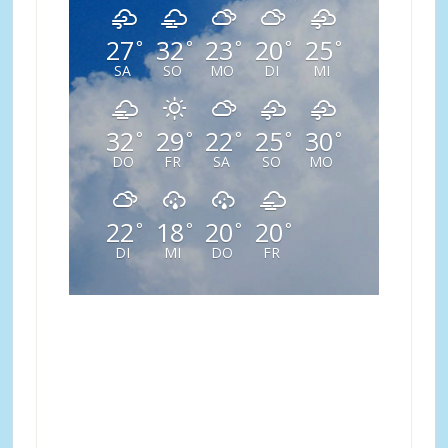
27
32
23
20
25
°
°
°
°
°
SA
SO
MO
DI
MI
32
29
22
25
30
°
°
°
°
°
DO
FR
SA
SO
MO
22
18
20
20
°
°
°
°
DI
MI
DO
FR