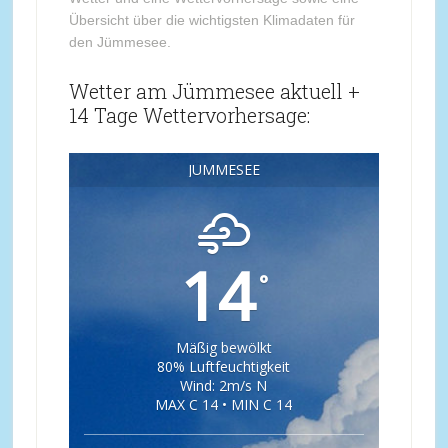
Übersicht über die wichtigsten Klimadaten für
den Jümmesee.
Wetter am Jümmesee aktuell +
14 Tage Wettervorhersage:
JÜMMESEE
14
°
Mäßig bewölkt
80% Luftfeuchtigkeit
Wind: 2m/s N
MAX C 14 • MIN C 14