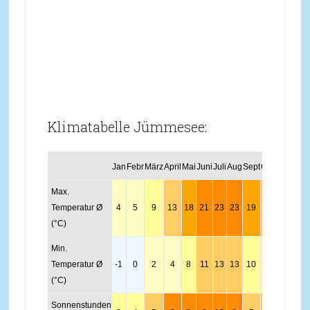
Klimatabelle Jümmesee:
Jan
Febr
März
April
Mai
Juni
Juli
Aug
Sept
Okt
Nov
Dez
Max.
Temperatur Ø
4
5
9
13
18
21
23
23
19
14
8
5
(°C)
Min.
Temperatur Ø
-1
0
2
4
8
11
13
13
10
7
3
1
(°C)
Sonnenstunden