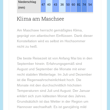
Niederschlag
47
40
43
36
50
60
81
74
54
47
48
53
(mm)
Klima am Maschsee
Am Maschsee herrscht gemäßigtes Klima,
geprägt von atlantischen Einflüssen. Dank dieser
Konstellation wird es selbst im Hochsommer
nicht zu heiß.
Die beste Reisezeit ist von Anfang Mai bis in den
September hinein. Erfahrungsgemäß sind
August und September die Monate mit einer
recht stabilen Wetterlage. Im Juli und Dezember
ist die Regenwahrscheinlichkeit hoch. Die
Monate mit den durchschnittlich höchsten
Temperaturen sind Juli und August. Der Januar
erklärt sich zum kältesten Monat des Jahres.
Grundsätzlich ist das Wetter in der Region um
Hannover wechselhaft. Es ist ganzjährig mild