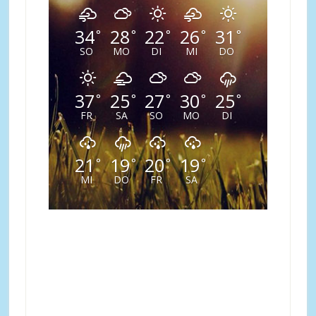
34
28
22
26
31
°
°
°
°
°
SO
MO
DI
MI
DO
37
25
27
30
25
°
°
°
°
°
FR
SA
SO
MO
DI
21
19
20
19
°
°
°
°
MI
DO
FR
SA