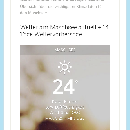
Wetter und eine Wettervorhersage sowie eine
Übersicht über die wichtigsten Klimadaten für
den Maschsee.
Wetter am Maschsee aktuell + 14
Tage Wettervorhersage:
MASCHSEE
24
°
Klarer Himmel
39% Luftfeuchtigkeit
Wind: 3m/s OSO
MAX C 25 • MIN C 23