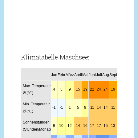
Klimatabelle Maschsee:
Jan
Febr
März
April
Mai
Juni
Juli
Aug
Sept
Okt
Nov
Dez
Max. Temperatur
4
5
9
15
19
22
24
24
19
14
8
4
Ø (°C)
Min. Temperatur
-1
-1
1
5
8
11
14
14
11
7
3
0
Ø (°C)
Sonnenstunden
9
10
12
14
16
17
17
15
13
11
9
8
(Stunden/Monat)