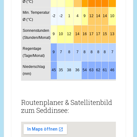
Ø (°C)
Min. Temperatur
-2
-2
1
4
9
12
14
14
10
6
2
-1
Ø (°C)
Sonnenstunden
9
10
12
14
16
17
17
15
13
11
9
8
(Stunden/Monat)
Regentage
9
7
8
7
8
8
8
8
7
7
9
10
(Tage/Monat)
Niederschlag
45
35
38
36
54
63
62
61
46
41
46
49
(mm)
Routenplaner & Satellitenbild
zum Seddinsee: