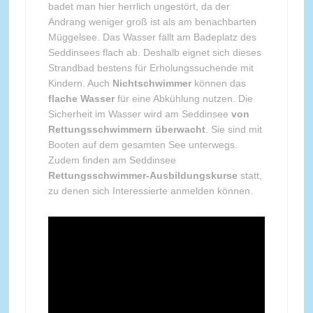
badet man hier herrlich ungestört, da der
Andrang weniger groß ist als am benachbarten
Müggelsee. Das Wasser fällt am Badeplatz des
Seddinsees flach ab. Deshalb eignet sich dieses
Strandbad bestens für Erholungssuchende mit
Kindern. Auch
Nichtschwimmer
können das
flache Wasser
für eine Abkühlung nutzen. Die
Sicherheit im Wasser wird am Seddinsee
von
Rettungsschwimmern überwacht
. Sie sind mit
Booten auf dem gesamten See unterwegs.
Zudem finden am Seddinsee
Rettungsschwimmer-Ausbildungskurse
statt,
zu denen sich Interessierte anmelden können.