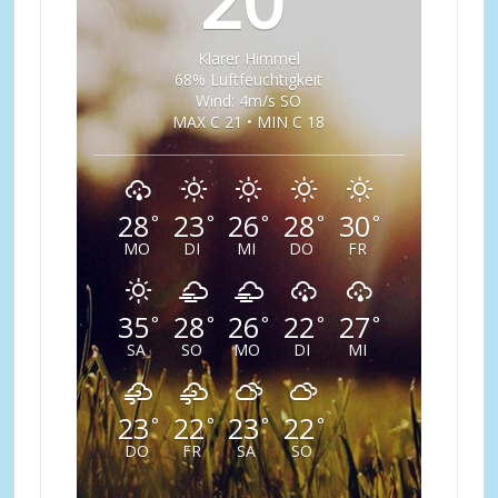
20
Klarer Himmel
68% Luftfeuchtigkeit
Wind: 4m/s SO
MAX C 21 • MIN C 18
28
23
26
28
30
°
°
°
°
°
MO
DI
MI
DO
FR
35
28
26
22
27
°
°
°
°
°
SA
SO
MO
DI
MI
23
22
23
22
°
°
°
°
DO
FR
SA
SO