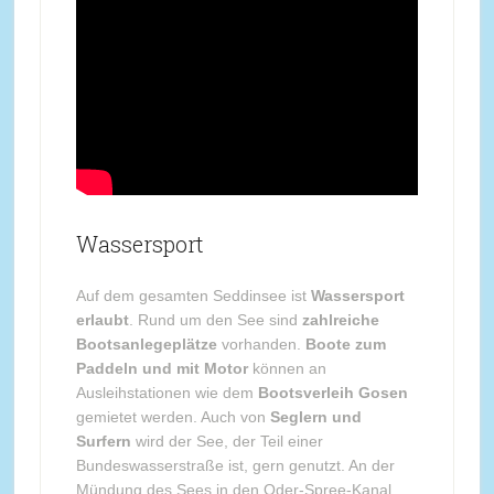
Wassersport
Auf dem gesamten Seddinsee ist
Wassersport
erlaubt
. Rund um den See sind
zahlreiche
Bootsanlegeplätze
vorhanden.
Boote zum
Paddeln und mit Motor
können an
Ausleihstationen wie dem
Bootsverleih Gosen
gemietet werden. Auch von
Seglern und
Surfern
wird der See, der Teil einer
Bundeswasserstraße ist, gern genutzt. An der
Mündung des Sees in den Oder-Spree-Kanal