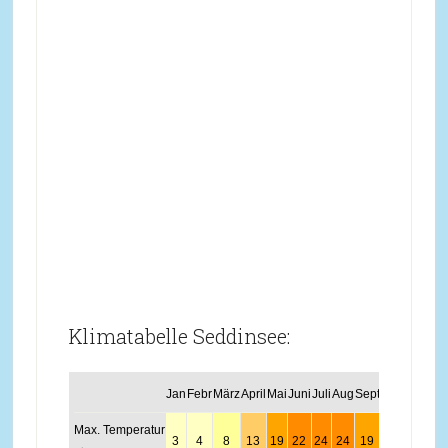
Klimatabelle Seddinsee:
Jan
Febr
März
April
Mai
Juni
Juli
Aug
Sept
Okt
Nov
Dez
Max. Temperatur
3
4
8
13
19
22
24
24
19
13
7
4