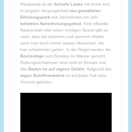
Hauptstadt ist die
Scharfe Lanke
mit ihrem erst
in jüngster Vergangenheit
neu gestalteten
Erholungspark
seit Jahrzehnten ein sehr
beliebtes Naherholungsgebiet
. Eine offizielle
Badeanstalt oder einen richtigen Strand gibt es
nicht, aber bei schönem und warmem Wetter
sieht man doch immer wieder Menschen, die
hier schwimmen gehen. In der Regel werden die
Bootsstege
zum Einstieg ins Wasser genutzt.
Rettungsschwimmer sind nicht im Einsatz und
das
Baden ist auf eigene Gefahr
. Aufgrund des
regen Schiffsverkehrs
ist auf jeden Fall stets
Vorsicht geboten.