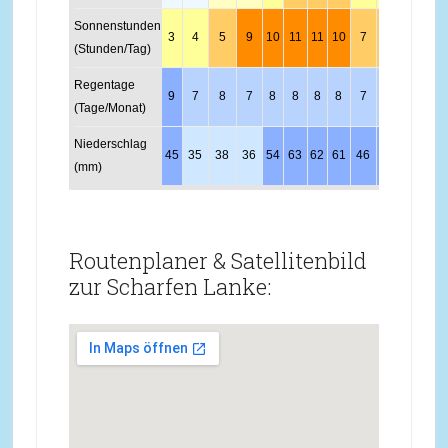
Sonnenstunden
3
4
5
9
10
11
11
10
7
5
3
2
(Stunden/Tag)
Regentage
9
7
8
7
8
8
8
8
7
7
9
10
(Tage/Monat)
Niederschlag
45
35
38
36
54
63
62
61
46
41
46
49
(mm)
Routenplaner & Satellitenbild
zur Scharfen Lanke: