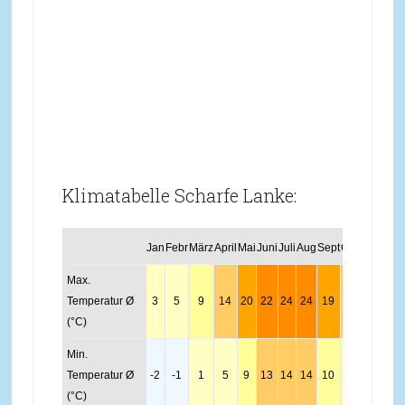
Klimatabelle Scharfe Lanke:
Jan
Febr
März
April
Mai
Juni
Juli
Aug
Sept
Okt
Nov
Dez
Max.
Temperatur Ø
3
5
9
14
20
22
24
24
19
14
8
4
(°C)
Min.
Temperatur Ø
-2
-1
1
5
9
13
14
14
10
6
2
0
(°C)