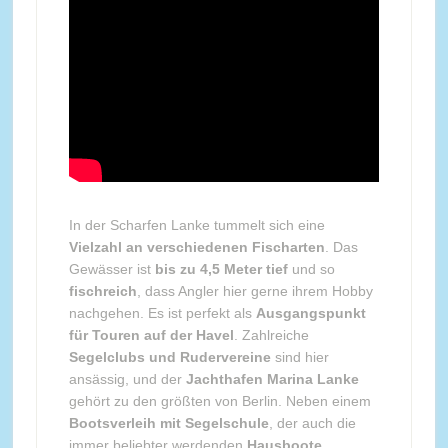
In der Scharfen Lanke tummelt sich eine
Vielzahl an verschiedenen Fischarten
. Das
Gewässer ist
bis zu 4,5 Meter tief
und so
fischreich
, dass Angler hier gerne ihrem Hobby
nachgehen. Es ist perfekt als
Ausgangspunkt
für Touren auf der Havel
. Zahlreiche
Segelclubs und Rudervereine
sind hier
ansässig, und der
Jachthafen Marina Lanke
gehört zu den größten von Berlin. Neben einem
Bootsverleih mit Segelschule
, der auch die
immer beliebter werdenden
Hausboote