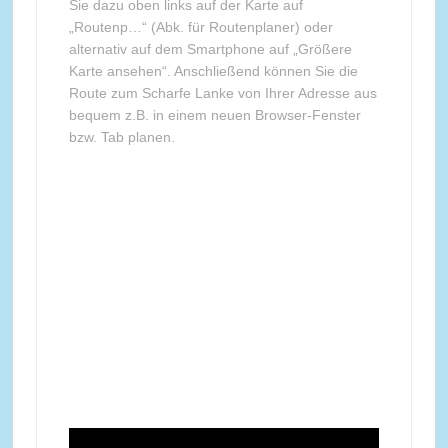
Sie dazu oben links auf der Karte auf
„Routenp…“ (Abk. für Routenplaner) oder
alternativ auf dem Smartphone auf „Größere
Karte ansehen“. Anschließend können Sie die
Route zum Scharfe Lanke von Ihrer Adresse aus
bequem z.B. in einem neuen Browser-Fenster
bzw. Tab planen.