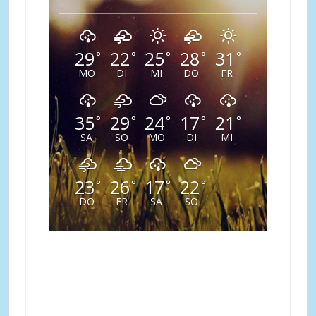
29
22
25
28
31
°
°
°
°
°
MO
DI
MI
DO
FR
35
29
24
17
21
°
°
°
°
°
SA
SO
MO
DI
MI
23
26
17
22
°
°
°
°
DO
FR
SA
SO