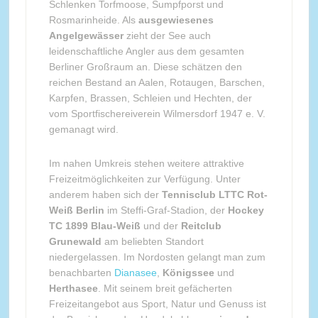
Schlenken Torfmoose, Sumpfporst und
Rosmarinheide. Als
ausgewiesenes
Angelgewässer
zieht der See auch
leidenschaftliche Angler aus dem gesamten
Berliner Großraum an. Diese schätzen den
reichen Bestand an Aalen, Rotaugen, Barschen,
Karpfen, Brassen, Schleien und Hechten, der
vom Sportfischereiverein Wilmersdorf 1947 e. V.
gemanagt wird.
Im nahen Umkreis stehen weitere attraktive
Freizeitmöglichkeiten zur Verfügung. Unter
anderem haben sich der
Tennisclub LTTC Rot-
Weiß Berlin
im Steffi-Graf-Stadion, der
Hockey
TC 1899 Blau-Weiß
und der
Reitclub
Grunewald
am beliebten Standort
niedergelassen. Im Nordosten gelangt man zum
benachbarten
Dianasee
,
Königssee
und
Herthasee
. Mit seinem breit gefächerten
Freizeitangebot aus Sport, Natur und Genuss ist