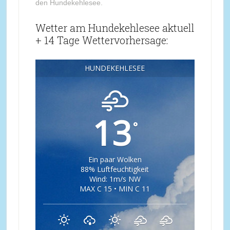
den Hundekehlesee.
Wetter am Hundekehlesee aktuell
+ 14 Tage Wettervorhersage:
HUNDEKEHLESEE
13
°
Ein paar Wolken
88% Luftfeuchtigkeit
Wind: 1m/s NW
MAX C 15 • MIN C 11