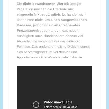
Die
dicht bewachsenen Ufer
mit üppiger
Vegetation machen die
Uferlinie nur
eingeschränkt zugänglich
. Es handelt sich
daher zwar
nicht um einen ausgewiesenen
Badesee
, jedoch ist ein
ansprechendes
Freizeitangebot
vorhanden, das neben
Ausflüglern auch Hundehaltern ebenso viel
Abwechslung verspricht wie der geliebten
Fellnase. Das undurchdringliche Dickicht eignet
sich hervorragend zum Verstecken und
Apportieren – wilde Wasserspiele inklusive.