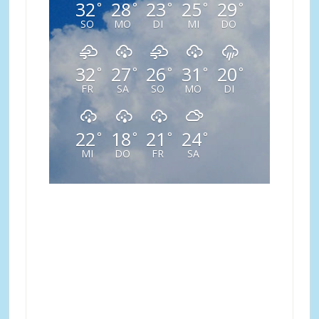
32
28
23
25
29
°
°
°
°
°
SO
MO
DI
MI
DO
32
27
26
31
20
°
°
°
°
°
FR
SA
SO
MO
DI
22
18
21
24
°
°
°
°
MI
DO
FR
SA