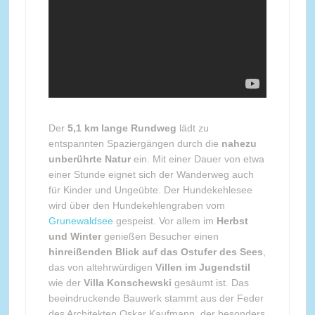
Der
5,1 km lange Rundweg
lädt zu
entspannten Spaziergängen durch die
nahezu
unberührte Natur
ein. Mit einer Dauer von etwa
einer Stunde eignet sich der Wanderweg auch
für Kinder und Ungeübte. Der Hundekehlesee
wird über den Hundekehlengraben vom
Grunewaldsee
gespeist. Vor allem im
Herbst
und Winter
genießen Besucher einen
hinreißenden Blick auf das Ostufer des Sees
,
das von altehrwürdigen
Villen im Jugendstil
wie der
Villa Konschewski
gesäumt ist. Das
beeindruckende Bauwerk stammt aus der Feder
des Architekten Oskar Kaufmann, der besonders