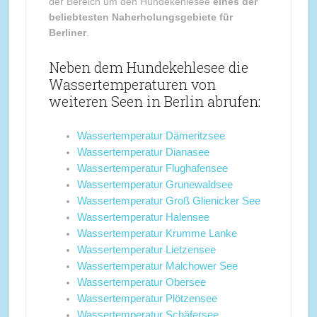
der Bereich um den Hundekehlesee
eines der
beliebtesten Naherholungsgebiete für
Berliner
.
Neben dem Hundekehlesee die
Wassertemperaturen von
weiteren Seen in Berlin abrufen:
Wassertemperatur Dämeritzsee
Wassertemperatur Dianasee
Wassertemperatur Flughafensee
Wassertemperatur Grunewaldsee
Wassertemperatur Groß Glienicker See
Wassertemperatur Halensee
Wassertemperatur Krumme Lanke
Wassertemperatur Lietzensee
Wassertemperatur Malchower See
Wassertemperatur Obersee
Wassertemperatur Plötzensee
Wassertemperatur Schäfersee