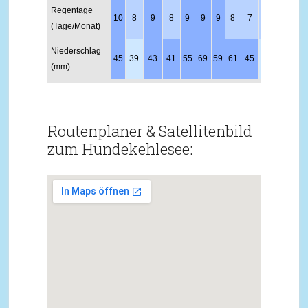
Regentage
10
8
9
8
9
9
9
8
7
8
9
11
(Tage/Monat)
Niederschlag
45
39
43
41
55
69
59
61
45
39
46
56
(mm)
Routenplaner & Satellitenbild
zum Hundekehlesee: