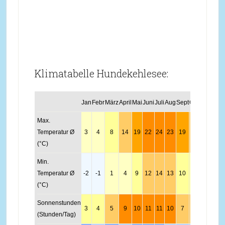
Klimatabelle Hundekehlesee:
Jan
Febr
März
April
Mai
Juni
Juli
Aug
Sept
Okt
Nov
Dez
Max.
Temperatur Ø
3
4
8
14
19
22
24
23
19
13
7
4
(°C)
Min.
Temperatur Ø
-2
-1
1
4
9
12
14
13
10
6
2
-1
(°C)
Sonnenstunden
3
4
5
9
10
11
11
10
7
5
3
2
(Stunden/Tag)