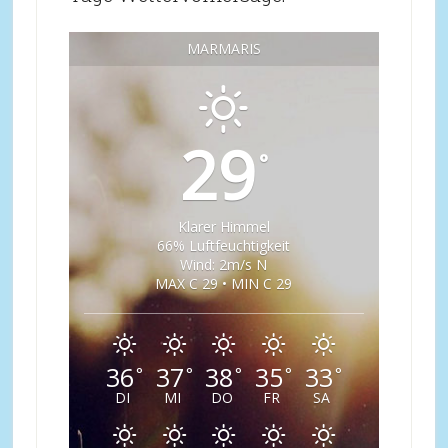
MARMARIS
29
°
Klarer Himmel
66% Luftfeuchtigkeit
Wind: 2m/s N
MAX C 29 • MIN C 29
36
37
38
35
33
°
°
°
°
°
DI
MI
DO
FR
SA