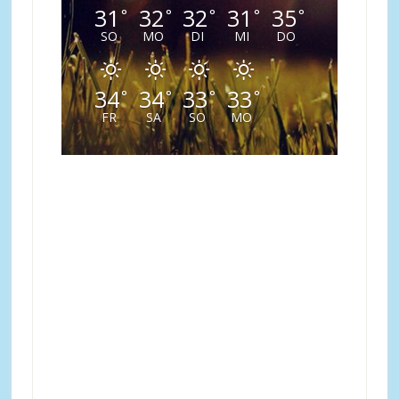
31
32
32
31
35
°
°
°
°
°
SO
MO
DI
MI
DO
34
34
33
33
°
°
°
°
FR
SA
SO
MO