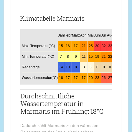
Klimatabelle Marmaris:
Jan
Febr
März
April
Mai
Juni
Juli
Aug
Sept
Okt
No
Max. Temperatur(°C)
15
16
17
21
25
30
32
33
29
25
2
Min. Temperatur(°C)
7
8
9
11
15
19
21
22
19
15
1
Regentage
14
10
8
3
3
0
0
0
1
6
7
Wassertemperatur(°C)
18
17
17
17
20
23
26
27
26
23
2
Durchschnittliche
Wassertemperatur in
Marmaris im Frühling: 18°C
Dadurch zählt Marmaris zu den wärmsten
Reiseorten an der Ägäis. Vergleichbare