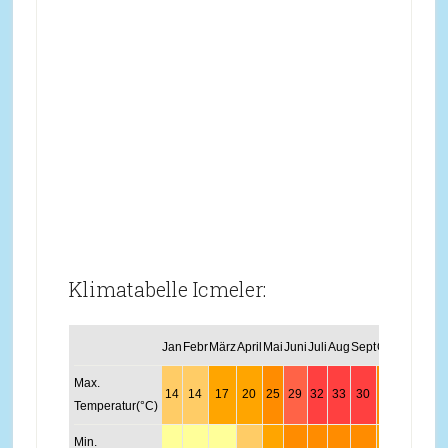
Klimatabelle Icmeler:
Jan
Febr
März
April
Mai
Juni
Juli
Aug
Sept
Okt
Nov
Dez
Max.
14
14
17
20
25
29
32
33
30
25
20
16
Temperatur(°C)
Min.