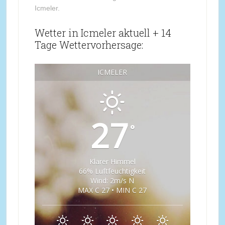
Icmeler.
Wetter in Icmeler aktuell + 14
Tage Wettervorhersage:
ICMELER
27
°
Klarer Himmel
66% Luftfeuchtigkeit
Wind: 2m/s N
MAX C 27 • MIN C 27