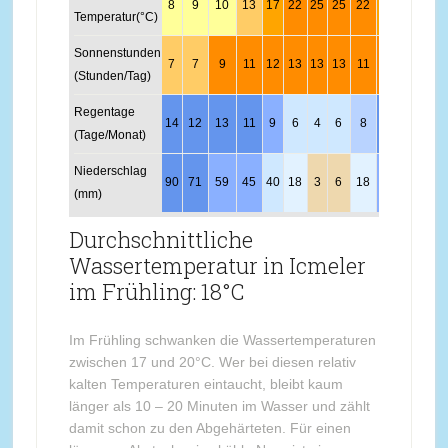
8
9
10
13
17
22
25
25
22
18
14
10
Temperatur(°C)
Sonnenstunden
7
7
9
11
12
13
13
13
11
9
8
7
(Stunden/Tag)
Regentage
14
12
13
11
9
6
4
6
8
12
13
14
(Tage/Monat)
Niederschlag
90
71
59
45
40
18
3
6
18
56
75
90
(mm)
Durchschnittliche
Wassertemperatur in Icmeler
im Frühling: 18°C
Im Frühling schwanken die Wassertemperaturen
zwischen 17 und 20°C. Wer bei diesen relativ
kalten Temperaturen eintaucht, bleibt kaum
länger als 10 – 20 Minuten im Wasser und zählt
damit schon zu den Abgehärteten. Für einen