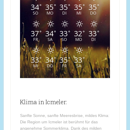
34
35
35
35
35
°
°
°
°
°
SO
MO
DI
MI
DO
37
34
33
32
33
°
°
°
°
°
FR
SA
SO
MO
DI
33
34
35
33
°
°
°
°
MI
DO
FR
SA
Klima in Icmeler:
Sanfte Sonne, sanfte Meeresbrise, mildes Klima:
Die Region um Icmeler ist berühmt für das
angenehme Sommerklima. Dank des milden