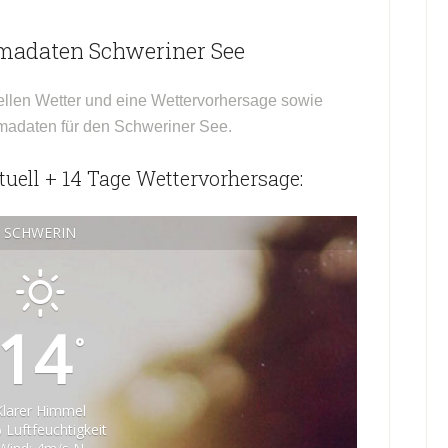
imadaten Schweriner See
ellen Wetter und eine Wettervorhersage sowie
imadaten für den Schweriner See.
uell + 14 Tage Wettervorhersage:
SCHWERIN
14
°
Klarer Himmel
 Luftfeuchtigkeit