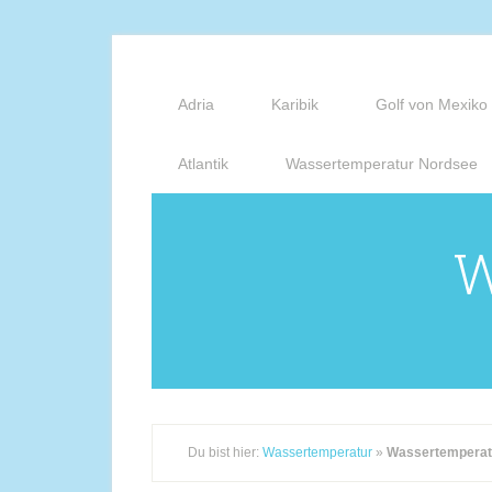
Adria
Karibik
Golf von Mexiko
Atlantik
Wassertemperatur Nordsee
W
Du bist hier:
Wassertemperatur
»
Wassertemperat