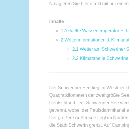
Navigieren Sie hier direkt mit nur eine
Inhalte
1
Aktuelle Wassertemperatur Sch
2
Wetterinformationen & Klimada
2.1
Wetter am Schweriner 
2.2
Klimatabelle Schwerine
Der Schweriner See liegt in Westmeckl
Quadratkilometern der zweitgrößte See
Deutschland. Der Schweriner See wird 
getrennt, wobei der Paulsdammkanal ei
Der größere Außensee liegt im Norden,
die Stadt Schwerin grenzt. Auf Campi