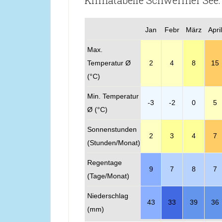
Klimatabelle Schweriner See:
Jan
Febr
März
April
Max.
Temperatur Ø
2
4
8
15
(°C)
Min. Temperatur
-3
-2
0
5
Ø (°C)
Sonnenstunden
2
3
4
7
(Stunden/Monat)
Regentage
9
7
8
7
(Tage/Monat)
Niederschlag
43
33
39
36
(mm)