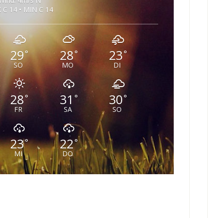
Wind: 4m/s N
 C 14 • MIN C 14
29
28
23
°
°
°
SO
MO
DI
28
31
30
°
°
°
FR
SA
SO
23
22
°
°
MI
DO