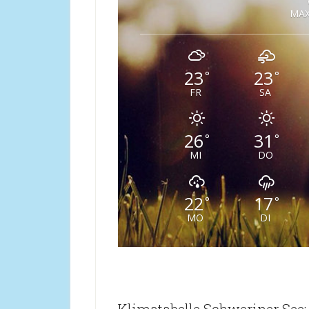
MAX
23
23
°
°
FR
SA
26
31
°
°
MI
DO
22
17
°
°
MO
DI