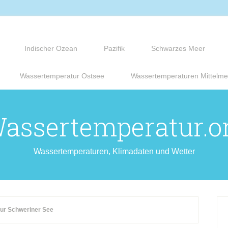
Indischer Ozean
Pazifik
Schwarzes Meer
Wassertemperatur Ostsee
Wassertemperaturen Mittelme
assertemperatur.o
Wassertemperaturen, Klimadaten und Wetter
ur Schweriner See