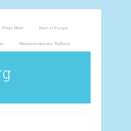
Rotes Meer
Seen in Europa
er
Wassertemperatur Mallorca
rg