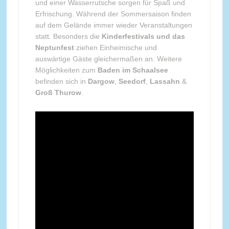
und einer Wasserrutsche sorgen für Spaß und
Erfrischung. Während der Sommersaison finden
auf dem Gelände immer wieder Veranstaltungen
statt. Besonders die
Kinderfestivals und das
Neptunfest
ziehen Einheimische und
auswärtige Gäste gleichermaßen an. Weitere
Möglichkeiten zum
Baden im Schaalsee
befinden sich in
Dargow
,
Seedorf
,
Lassahn
&
Groß Thurow
.