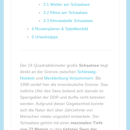
3.1
Wetter am Schaalsee
3.2
Klima am Schaalsee
3.3
Klimatabelle Schaalsee
4
Routenplaner & Satellitenbild
5
Urlaubstipps
Der 24 Quadratkilometer große
Schaalsee
liegt
direkt an der Grenze zwischen
Schleswig-
Holstein
und
Mecklenburg-Vorpommern
. Bis
1990 verlief hier die innerdeutsche Grenze. Das
östliche Ufer des Sees befand sich damals im
Sperrgebiet der DDR und durfte nicht betreten
werden. Aufgrund dieser Gegebenheit konnte
sich die Natur dort über Jahrzehnte von
Menschen relativ ungestört entwickeln. Der
Schaalsee gehört mit einer
maximalen Tiefe
von 72 Metern
zu den
tiefsten Seen der