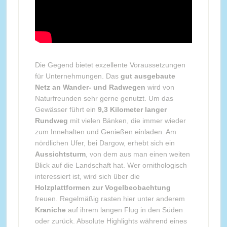
Die Gegend bietet exzellente Voraussetzungen
für Unternehmungen. Das
gut ausgebaute
Netz an Wander- und Radwegen
wird von
Naturfreunden sehr gerne genutzt. Um das
Gewässer führt ein
9,3 Kilometer langer
Rundweg
mit vielen Bänken, die immer wieder
zum Innehalten und Genießen einladen. Am
nördlichen Ufer, bei Dargow, erhebt sich ein
Aussichtsturm
, von dem aus man einen weiten
Blick auf die Landschaft hat. Wer ornithologisch
interessiert ist, wird sich über die
Holzplattformen zur Vogelbeobachtung
freuen. Regelmäßig rasten hier unter anderem
Kraniche
auf ihrem langen Flug in den Süden
oder zurück. Absolute Highlights während eines