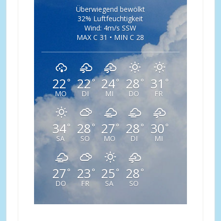
Überwiegend bewölkt
32% Luftfeuchtigkeit
Wind: 4m/s SSW
MAX C 31 • MIN C 28
22
22
24
28
31
°
°
°
°
°
MO
DI
MI
DO
FR
34
28
27
28
30
°
°
°
°
°
SA
SO
MO
DI
MI
27
23
25
28
°
°
°
°
DO
FR
SA
SO