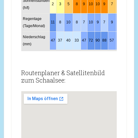
Sonnenstunden
2
3
5
8
9
10
10
9
7
5
3
2
(h/t)
Regentage
11
8
10
8
7
10
9
7
9
9
11
11
(Tage/Monat)
Niederschlag
47
37
40
33
47
72
90
88
57
50
45
53
(mm)
Routenplaner & Satellitenbild
zum Schaalsee: