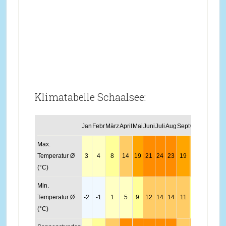
Klimatabelle Schaalsee:
Jan
Febr
März
April
Mai
Juni
Juli
Aug
Sept
Okt
Nov
Dez
Max.
Temperatur Ø
3
4
8
14
19
21
24
23
19
13
8
4
(°C)
Min.
Temperatur Ø
-2
-1
1
5
9
12
14
14
11
7
3
-1
(°C)