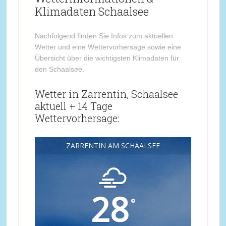
Klimadaten Schaalsee
Nachfolgend finden Sie Infos zum aktuellen
Wetter und eine Wettervorhersage sowie eine
Übersicht über die wichtigsten Klimadaten für
den Schaalsee.
Wetter in Zarrentin, Schaalsee
aktuell + 14 Tage
Wettervorhersage:
ZARRENTIN AM SCHAALSEE
28
°