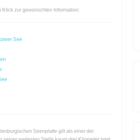
m Klick zur gewünschten Information:
akower See
ten
e
See
nburgischen Seenplatte gilt als einer der
 seiner weitesten Stelle kaum drei Kilometer breit.