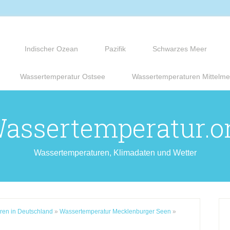
Indischer Ozean
Pazifik
Schwarzes Meer
Wassertemperatur Ostsee
Wassertemperaturen Mittelme
assertemperatur.o
Wassertemperaturen, Klimadaten und Wetter
ren in Deutschland
»
Wassertemperatur Mecklenburger Seen
»