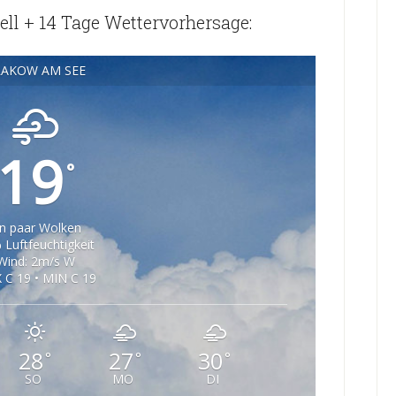
ll + 14 Tage Wettervorhersage:
RAKOW AM SEE
19
°
in paar Wolken
 Luftfeuchtigkeit
Wind: 2m/s W
 C 19 • MIN C 19
28
27
30
°
°
°
SO
MO
DI