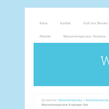
Adria
Karibik
Golf von Mexiko
Atlantik
Wassertemperatur Nordsee
W
Du bist hier:
Wassertemperatur
»
Wassertemperatu
Wassertemperatur Krakower See