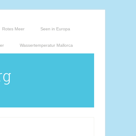
Rotes Meer
Seen in Europa
er
Wassertemperatur Mallorca
rg