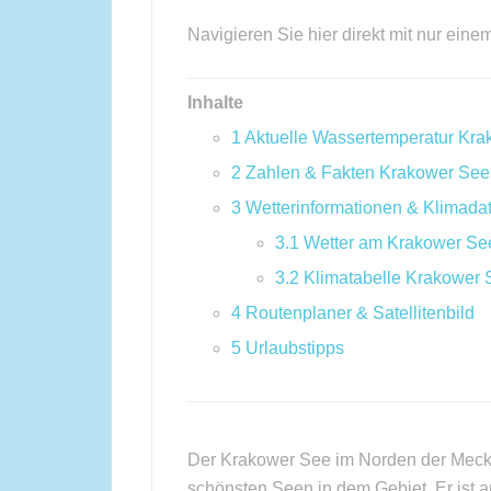
Navigieren Sie hier direkt mit nur eine
Inhalte
1
Aktuelle Wassertemperatur Kr
2
Zahlen & Fakten Krakower See
3
Wetterinformationen & Klimada
3.1
Wetter am Krakower Se
3.2
Klimatabelle Krakower 
4
Routenplaner & Satellitenbild
5
Urlaubstipps
Der Krakower See im Norden der Meckle
schönsten Seen in dem Gebiet. Er ist an