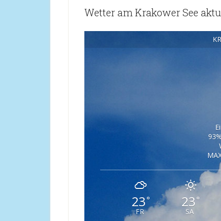
Wetter am Krakower See aktue
K
E
93%
MAX
23
23
°
°
FR
SA