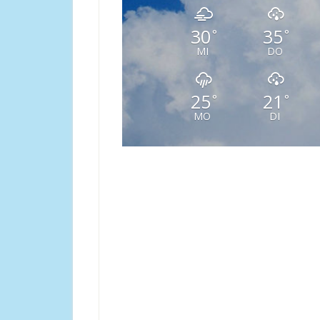
30
35
°
°
MI
DO
25
21
°
°
MO
DI