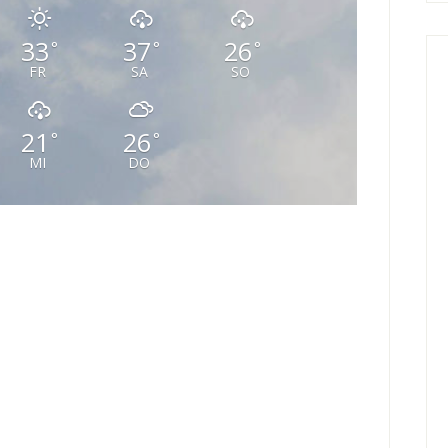
33
37
26
°
°
°
FR
SA
SO
21
26
°
°
MI
DO