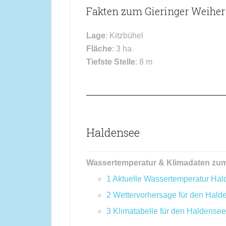
Fakten zum Gieringer Weiher
Lage
: Kitzbühel
Fläche
: 3 ha
Tiefste Stelle
: 8 m
Haldensee
Wassertemperatur & Klimadaten zu
1
Aktuelle Wassertemperatur Ha
2
Wettervorhersage für den Hald
3
Klimatabelle für den Haldensee