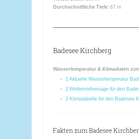
Durchschnittliche Tiefe
: 67 m
Badesee Kirchberg
Wassertemperatur & Klimadaten zu
1
Aktuelle Wassertemperatur Bad
2
Wettervorhersage für den Bade
3
Klimatabelle für den Badesee K
Fakten zum Badesee Kirchber