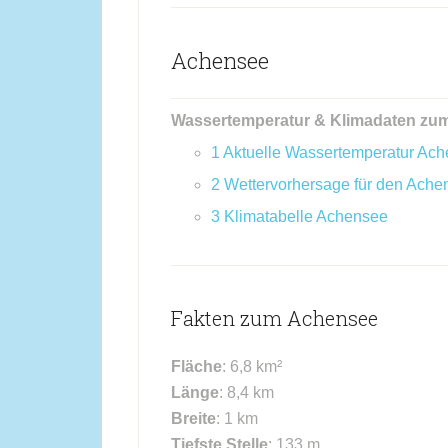
Achensee
Wassertemperatur & Klimadaten zu
1
Aktuelle Wassertemperatur Ac
2
Wettervorhersage für den Ache
3
Klimatabelle Achensee
Fakten zum Achensee
Fläche
: 6,8 km²
Länge
: 8,4 km
Breite
: 1 km
Tiefste Stelle
: 133 m