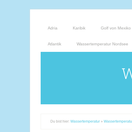
Adria
Karibik
Golf von Mexiko
Atlantik
Wassertemperatur Nordsee
W
Du bist hier:
Wassertemperatur
»
Wassertemperatur