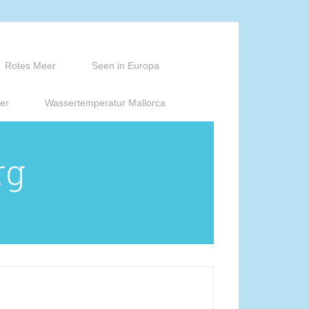
Rotes Meer
Seen in Europa
er
Wassertemperatur Mallorca
rg