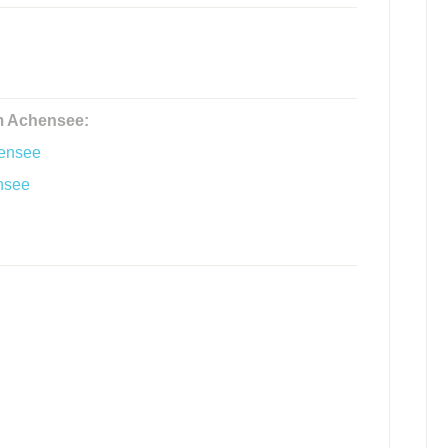
m Achensee:
hensee
nsee