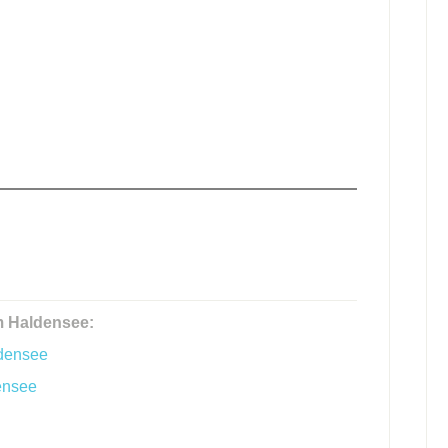
m Haldensee:
ldensee
ensee