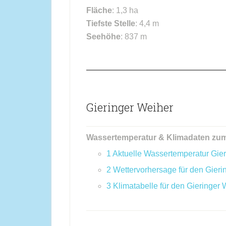
Fläche
: 1,3 ha
Tiefste Stelle
: 4,4 m
Seehöhe
: 837 m
Gieringer Weiher
Wassertemperatur & Klimadaten zum
1
Aktuelle Wassertemperatur Gie
2
Wettervorhersage für den Gieri
3
Klimatabelle für den Gieringer 