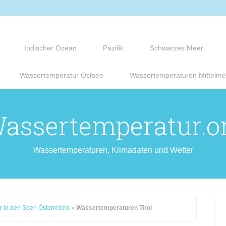
Indischer Ozean
Pazifik
Schwarzes Meer
Wassertemperatur Ostsee
Wassertemperaturen Mittelme
assertemperatur.o
Wassertemperaturen, Klimadaten und Wetter
 in den Seen Österreichs
»
Wassertemperaturen Tirol