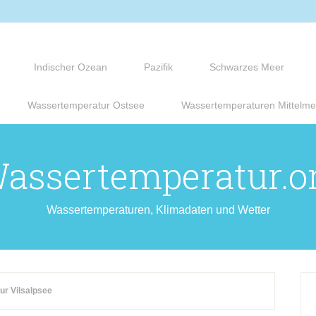
Indischer Ozean
Pazifik
Schwarzes Meer
Wassertemperatur Ostsee
Wassertemperaturen Mittelme
assertemperatur.o
Wassertemperaturen, Klimadaten und Wetter
r Vilsalpsee