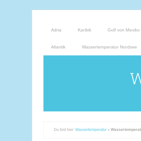
Adria
Karibik
Golf von Mexiko
Atlantik
Wassertemperatur Nordsee
W
Du bist hier:
Wassertemperatur
»
Wassertemperatu