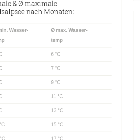
male & Ø maximale
lsalpsee nach Monaten:
min. Wasser-
Ø max. Wasser-
mp
temp
°C
6 °C
°C
7 °C
°C
9 °C
°C
11 °C
°C
13 °C
 °C
15 °C
 °C
17 °C