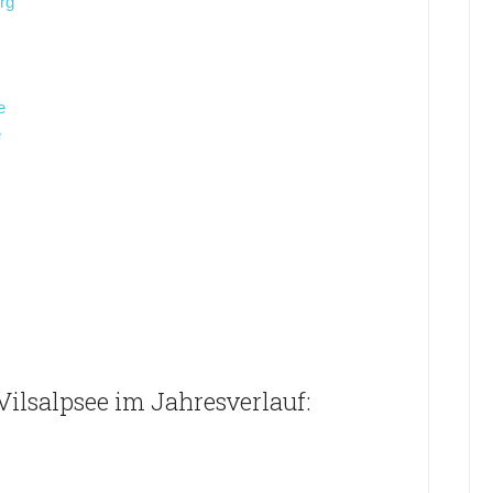
rg
e
e
ilsalpsee im Jahresverlauf: