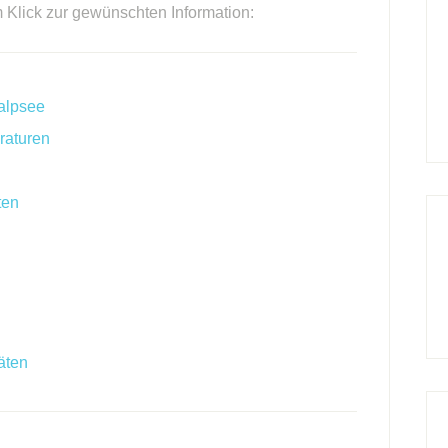
m Klick zur gewünschten Information:
alpsee
raturen
ten
äten