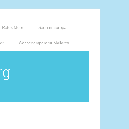
Rotes Meer
Seen in Europa
er
Wassertemperatur Mallorca
rg