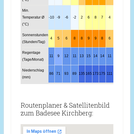
Min.
Temperatur Ø
-10
-9
-6
-2
2
6
8
7
4
1
-5
-9
(°C)
Sonnenstunden
4
5
6
8
8
9
9
8
6
6
5
4
(Stunden/Tag)
Regentage
11
9
12
11
13
15
14
14
11
9
10
11
(Tage/Monat)
Niederschlag
86
71
93
89
135
165
173
175
111
82
91
89
(mm)
Routenplaner & Satellitenbild
zum Badesee Kirchberg: