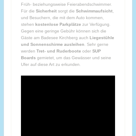
Früh- beziehungsweise Feierabendschwimmer.
Für die
Sicherheit
sorgt die
Schwimmaufsicht
,
und Besuchern, die mit dem Auto kommen,
stehen
kostenlose Parkplätze
zur Verfügung.
Gegen eine geringe Gebühr können sich die
Gäste am Badesee Kirchberg auch
Liegestühle
und Sonnenschirme ausleihen
. Sehr gerne
werden
Tret- und Ruderboote
oder
SUP
Boards
gemietet, um das Gewässer und seine
Ufer auf diese Art zu erkunden.