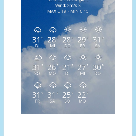
Wind: 2m/s S
MAX C 19 • MIN C 15
31
28
28
29
31
°
°
°
°
°
DI
MI
DO
FR
SA
31
26
21
27
30
°
°
°
°
°
SO
MO
DI
MI
DO
31
31
25
22
°
°
°
°
FR
SA
SO
MO