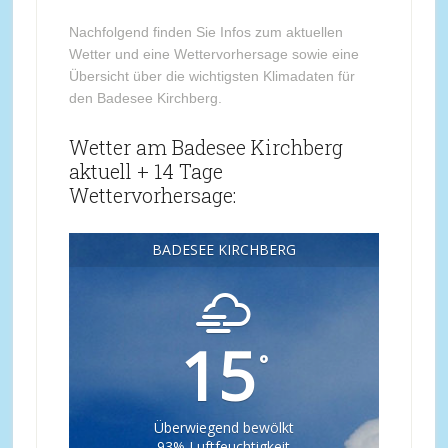
Nachfolgend finden Sie Infos zum aktuellen
Wetter und eine Wettervorhersage sowie eine
Übersicht über die wichtigsten Klimadaten für
den Badesee Kirchberg.
Wetter am Badesee Kirchberg
aktuell + 14 Tage
Wettervorhersage:
BADESEE KIRCHBERG
15
°
Überwiegend bewölkt
93% Luftfeuchtigkeit