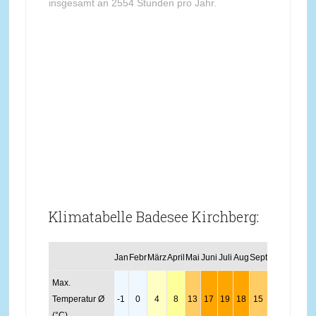
insgesamt an 2554 Stunden pro Jahr.
Klimatabelle Badesee Kirchberg:
Jan
Febr
März
April
Mai
Juni
Juli
Aug
Sept
Okt
Nov
Dez
Max.
Temperatur Ø
-1
0
4
8
13
17
19
18
15
11
5
0
(°C)