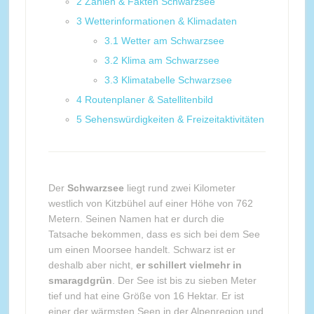
2
Zahlen & Fakten Schwarzsee
3
Wetterinformationen & Klimadaten
3.1
Wetter am Schwarzsee
3.2
Klima am Schwarzsee
3.3
Klimatabelle Schwarzsee
4
Routenplaner & Satellitenbild
5
Sehenswürdigkeiten & Freizeitaktivitäten
Der
Schwarzsee
liegt rund zwei Kilometer
westlich von Kitzbühel auf einer Höhe von 762
Metern. Seinen Namen hat er durch die
Tatsache bekommen, dass es sich bei dem See
um einen Moorsee handelt. Schwarz ist er
deshalb aber nicht,
er schillert vielmehr in
smaragdgrün
. Der See ist bis zu sieben Meter
tief und hat eine Größe von 16 Hektar. Er ist
einer der wärmsten Seen in der Alpenregion und