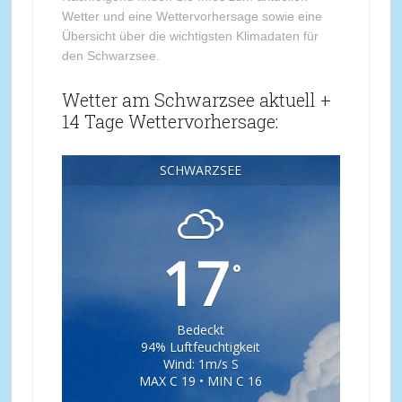
Wetter und eine Wettervorhersage sowie eine
Übersicht über die wichtigsten Klimadaten für
den Schwarzsee.
Wetter am Schwarzsee aktuell +
14 Tage Wettervorhersage:
SCHWARZSEE
17
°
Bedeckt
94% Luftfeuchtigkeit
Wind: 1m/s S
MAX C 19 • MIN C 16