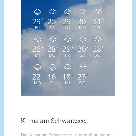
29
25
29
30
31
°
°
°
°
°
FR
SA
SO
MO
DI
26
28
29
30
28
°
°
°
°
°
MI
DO
FR
SA
SO
22
16
18
23
°
°
°
°
MO
DI
MI
DO
Klima am Schwarzsee:
Das Klima am Schwarzsee ist gemäßigt und mit