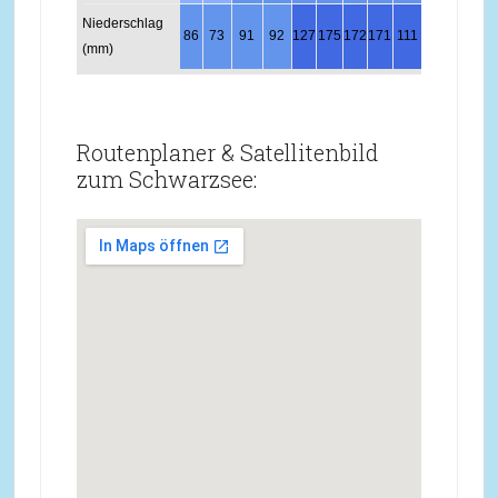
Niederschlag
86
73
91
92
127
175
172
171
111
82
94
89
(mm)
Routenplaner & Satellitenbild
zum Schwarzsee: