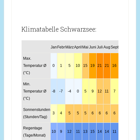
Klimatabelle Schwarzsee:
Jan
Febr
März
April
Mai
Juni
Juli
Aug
Sept
Okt
Nov
Dez
Max.
Temperatur Ø
0
1
5
10
15
19
21
21
16
11
4
0
(°C)
Min.
Temperatur Ø
-8
-7
-4
0
5
9
12
11
7
3
-2
-6
(°C)
Sonnenstunden
3
4
5
5
5
6
6
6
6
5
3
2
(Stunden/Tag)
Regentage
10
9
12
11
13
15
14
14
11
9
10
11
(Tage/Monat)