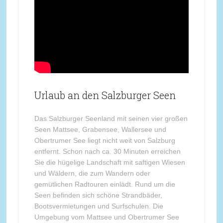
Urlaub an den Salzburger Seen
Das Salzburger Seenland mit seinen vier großen
Seen Mattsee, Grabensee, Wallersee und
Obertrumer See liegt nicht weit von Salzburg
entfernt. Schon nach ca. 30 Minuten erreichen
Sie die hügelige Landschaft mit saftigen Wiesen
und Wäldern, die zum Wandern oder
gemütlichen Radtouren einlädt. Rund um die
Seen befinden sich schöne Strandbäder,
Bootsvermietungen und Surfschulen. Die
Umgebung vom Mattsee und Obertrumer See