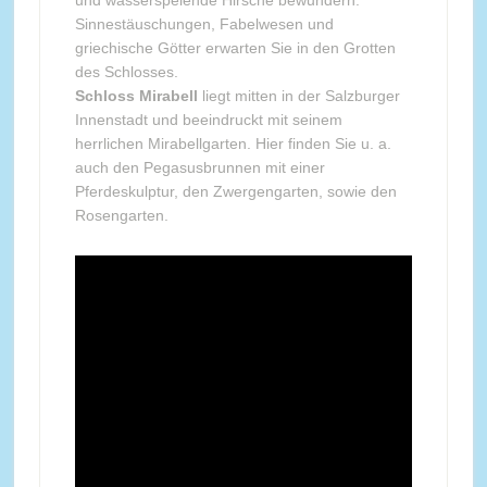
und wasserspeiende Hirsche bewundern.
Sinnestäuschungen, Fabelwesen und
griechische Götter erwarten Sie in den Grotten
des Schlosses.
Schloss Mirabell
liegt mitten in der Salzburger
Innenstadt und beeindruckt mit seinem
herrlichen Mirabellgarten. Hier finden Sie u. a.
auch den Pegasusbrunnen mit einer
Pferdeskulptur, den Zwergengarten, sowie den
Rosengarten.