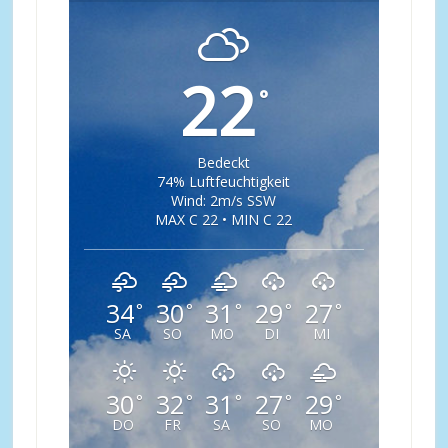
22
°
Bedeckt
74% Luftfeuchtigkeit
Wind: 2m/s SSW
MAX C 22 • MIN C 22
34
30
31
29
27
°
°
°
°
°
SA
SO
MO
DI
MI
30
32
31
27
29
°
°
°
°
°
DO
FR
SA
SO
MO