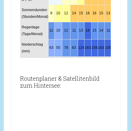
Sonnenstunden
9
10
12
14
15
16
16
15
13
11
10
9
(Stunden/Monat)
Regentage
11
10
12
11
13
16
15
14
11
9
10
12
(Tage/Monat)
Niederschlag
63
55
78
83
124
163
156
163
105
72
77
68
(mm)
Routenplaner & Satellitenbild
zum Hintersee: