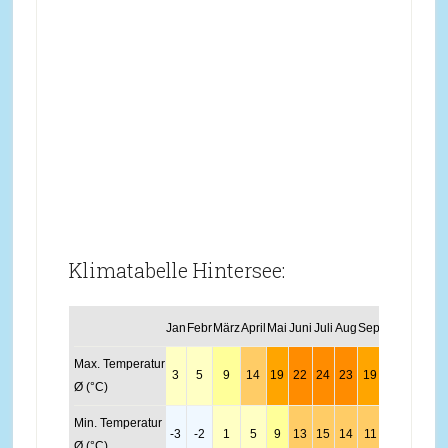
Klimatabelle Hintersee:
Jan
Febr
März
April
Mai
Juni
Juli
Aug
Sept
Okt
Nov
Dez
Max. Temperatur
3
5
9
14
19
22
24
23
19
14
8
4
Ø (°C)
Min. Temperatur
-3
-2
1
5
9
13
15
14
11
7
2
-1
Ø (°C)