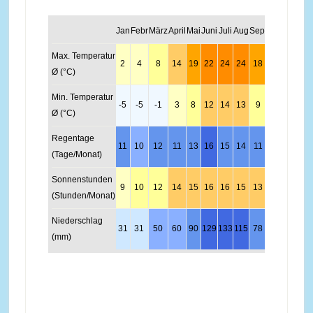
Jan
Febr
März
April
Mai
Juni
Juli
Aug
Sept
Okt
Nov
Dez
Max. Temperatur
2
4
8
14
19
22
24
24
18
13
7
2
Ø (°C)
Min. Temperatur
-5
-5
-1
3
8
12
14
13
9
5
0
-4
Ø (°C)
Regentage
11
10
12
11
13
16
15
14
11
9
10
12
(Tage/Monat)
Sonnenstunden
9
10
12
14
15
16
16
15
13
11
10
9
(Stunden/Monat)
Niederschlag
31
31
50
60
90
129
133
115
78
53
48
37
(mm)