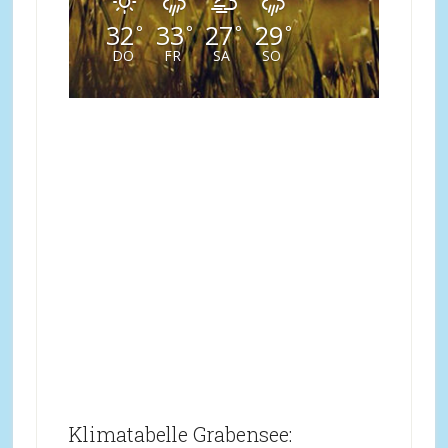
32
33
27
29
°
°
°
°
DO
FR
SA
SO
Klimatabelle Grabensee: