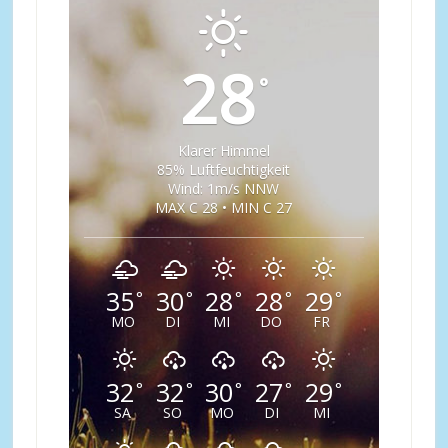
28
°
Klarer Himmel
85% Luftfeuchtigkeit
Wind: 1m/s NNW
MAX C 28 • MIN C 27
35
30
28
28
29
°
°
°
°
°
MO
DI
MI
DO
FR
32
32
30
27
29
°
°
°
°
°
SA
SO
MO
DI
MI