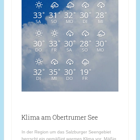
33
31
32
30
28
°
°
°
°
°
SA
SO
MO
DI
MI
30
33
30
28
30
°
°
°
°
°
DO
FR
SA
SO
MO
32
35
30
19
°
°
°
°
DI
MI
DO
FR
Klima am Obertrumer See
In der Region um das Salzburger Seengebiet
herrscht ein gemäßigt warmes Klima vor. Mäßig