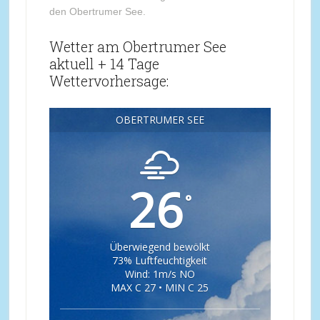
den Obertrumer See.
Wetter am Obertrumer See
aktuell + 14 Tage
Wettervorhersage:
OBERTRUMER SEE
26
°
Überwiegend bewölkt
73% Luftfeuchtigkeit
Wind: 1m/s NO
MAX C 27 • MIN C 25