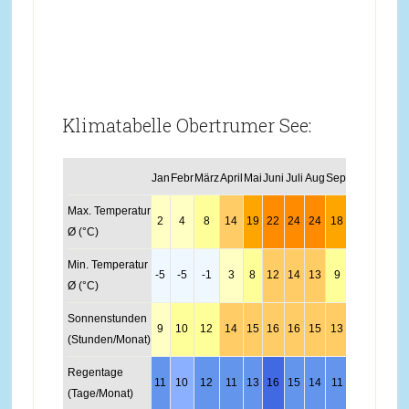
Klimatabelle Obertrumer See:
Jan
Febr
März
April
Mai
Juni
Juli
Aug
Sept
Okt
Nov
Dez
Max. Temperatur
2
4
8
14
19
22
24
24
18
13
7
2
Ø (°C)
Min. Temperatur
-5
-5
-1
3
8
12
14
13
9
5
0
-4
Ø (°C)
Sonnenstunden
9
10
12
14
15
16
16
15
13
11
10
9
(Stunden/Monat)
Regentage
11
10
12
11
13
16
15
14
11
9
10
12
(Tage/Monat)