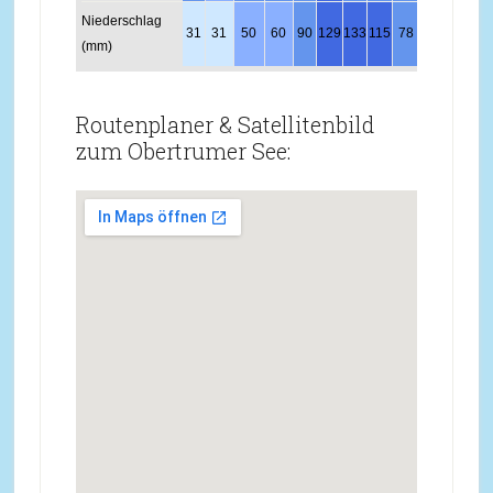
Niederschlag
31
31
50
60
90
129
133
115
78
53
48
37
(mm)
Routenplaner & Satellitenbild
zum Obertrumer See: