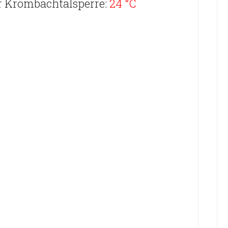
r Krombachtalsperre:
24 °C