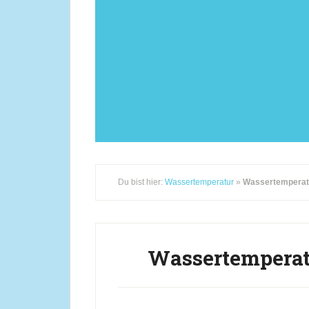
Du bist hier:
Wassertemperatur
»
Wassertemperat
Wassertemperat