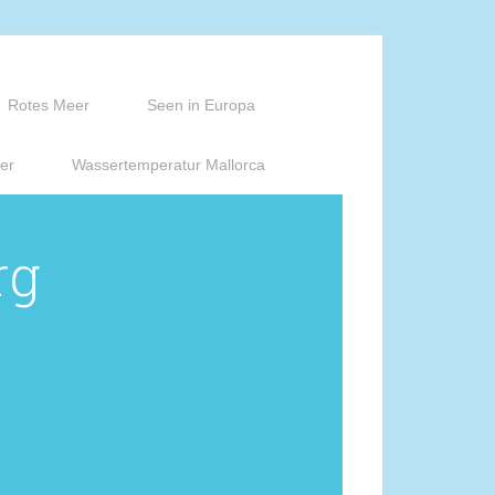
Rotes Meer
Seen in Europa
er
Wassertemperatur Mallorca
rg