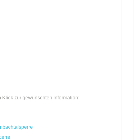
m Klick zur gewünschten Information:
mbachtalsperre
perre