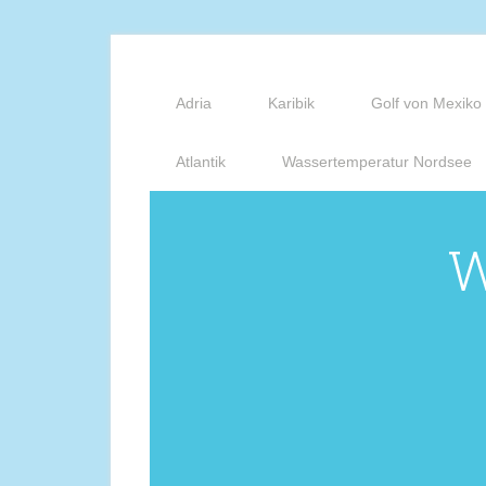
Adria
Karibik
Golf von Mexiko
Atlantik
Wassertemperatur Nordsee
W