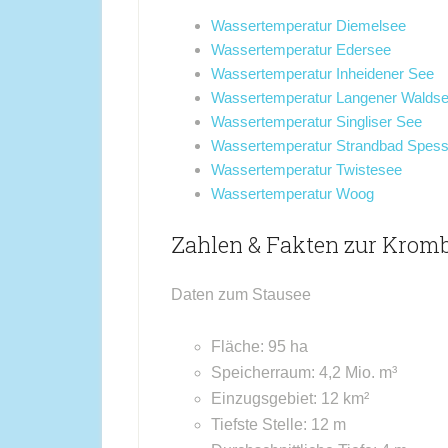
Wassertemperatur Diemelsee
Wassertemperatur Edersee
Wassertemperatur Inheidener See
Wassertemperatur Langener Walds
Wassertemperatur Singliser See
Wassertemperatur Strandbad Spessa
Wassertemperatur Twistesee
Wassertemperatur Woog
Zahlen & Fakten zur Kromb
Daten zum Stausee
Fläche: 95 ha
Speicherraum: 4,2 Mio. m³
Einzugsgebiet: 12 km²
Tiefste Stelle: 12 m