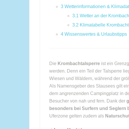
3
Wetterinformationen & Klimada
3.1
Wetter an der Krombach
3.2
Klimatabelle Krombacht
4
Wissenswertes & Urlaubstipps
Die
Krombachtalsperre
ist ein Grenz
werden. Denn ein Teil der Talsperre l
Wiesen und Wäldern, während der größe
Als Namensgeber des Stausees gilt ei
dem angrenzenden Campingplatz in den 
Besucher von nah und fern. Dank der
g
besonders bei Surfern und Seglern b
Uferzone gelten zudem als
Naturschut