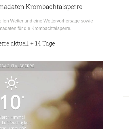
imadaten Krombachtalsperre
ellen Wetter und eine Wettervorhersage sowie
imadaten für die Krombachtalsperre.
re aktuell + 14 Tage
BACHTALSPERRE
10
°
Klarer Himmel
 Luftfeuchtigkeit
ind: 1m/s NW