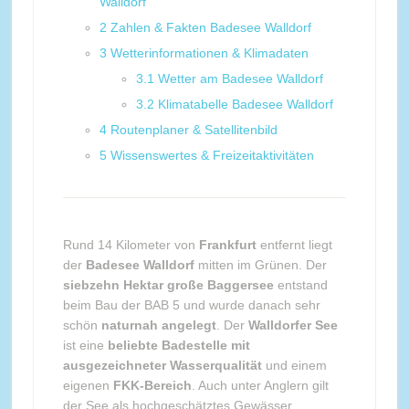
Walldorf
2
Zahlen & Fakten Badesee Walldorf
3
Wetterinformationen & Klimadaten
3.1
Wetter am Badesee Walldorf
3.2
Klimatabelle Badesee Walldorf
4
Routenplaner & Satellitenbild
5
Wissenswertes & Freizeitaktivitäten
Rund 14 Kilometer von
Frankfurt
entfernt liegt
der
Badesee Walldorf
mitten im Grünen. Der
siebzehn Hektar große Baggersee
entstand
beim Bau der BAB 5 und wurde danach sehr
schön
naturnah angelegt
. Der
Walldorfer See
ist eine
beliebte Badestelle mit
ausgezeichneter Wasserqualität
und einem
eigenen
FKK-Bereich
. Auch unter Anglern gilt
der See als hochgeschätztes Gewässer.