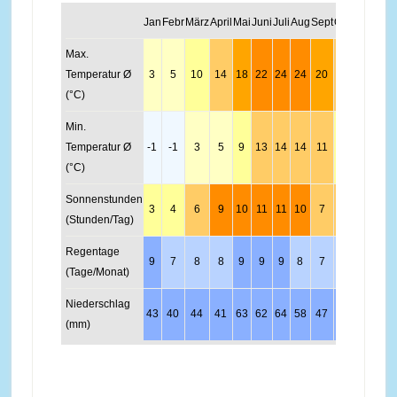
Jan
Febr
März
April
Mai
Juni
Juli
Aug
Sept
Okt
Nov
Dez
Max.
Temperatur Ø
3
5
10
14
18
22
24
24
20
14
8
5
(°C)
Min.
Temperatur Ø
-1
-1
3
5
9
13
14
14
11
7
3
1
(°C)
Sonnenstunden
3
4
6
9
10
11
11
10
7
5
3
3
(Stunden/Tag)
Regentage
9
7
8
8
9
9
9
8
7
8
9
9
(Tage/Monat)
Niederschlag
43
40
44
41
63
62
64
58
47
51
50
52
(mm)