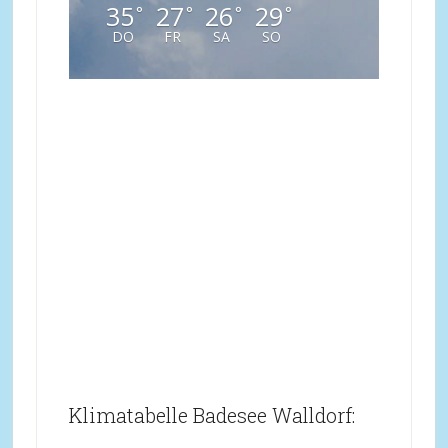
35
27
26
29
°
°
°
°
DO
FR
SA
SO
Klimatabelle Badesee Walldorf: