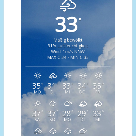
33
°
Mäßig bewölkt
31% Luftfeuchtigkeit
Wind: 1m/s NNW
MAX C 34 • MIN C 33
35
31
33
34
35
°
°
°
°
°
MO
DI
MI
DO
FR
37
37
28
29
33
°
°
°
°
°
SA
SO
MO
DI
MI