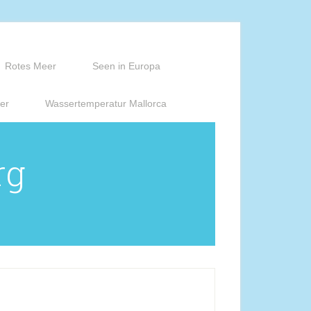
Rotes Meer
Seen in Europa
er
Wassertemperatur Mallorca
rg