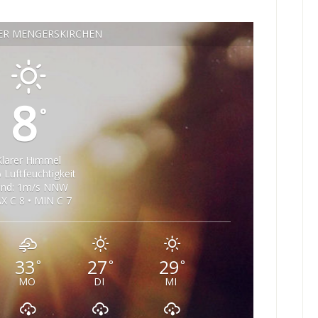
ER MENGERSKIRCHEN
8
°
Klarer Himmel
 Luftfeuchtigkeit
ind: 1m/s NNW
X C 8 • MIN C 7
33
27
29
°
°
°
MO
DI
MI