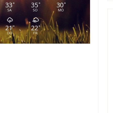
33
35
30
°
°
°
SA
SO
MO
21
22
°
°
DO
FR