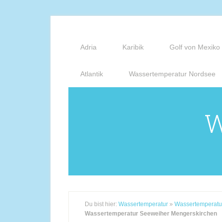
Adria
Karibik
Golf von Mexiko
Atlantik
Wassertemperatur Nordsee
W
Du bist hier:
Wassertemperatur
»
Wassertemperatu
Wassertemperatur Seeweiher Mengerskirchen