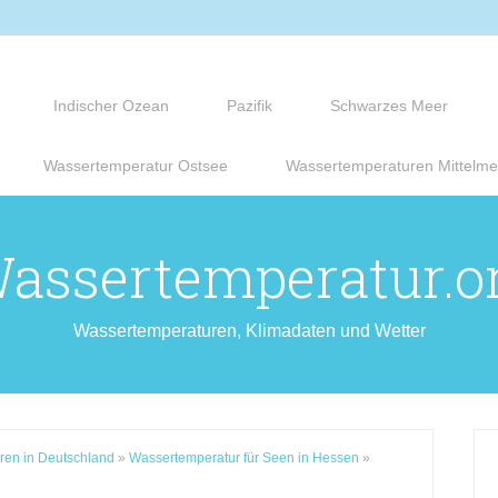
Indischer Ozean
Pazifik
Schwarzes Meer
Wassertemperatur Ostsee
Wassertemperaturen Mittelme
assertemperatur.o
Wassertemperaturen, Klimadaten und Wetter
ren in Deutschland
»
Wassertemperatur für Seen in Hessen
»