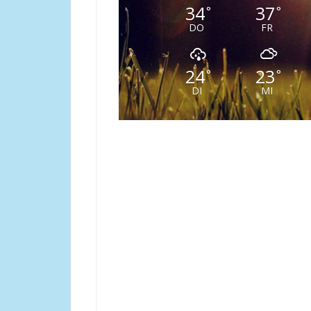
34
37
°
°
DO
FR
24
23
°
°
DI
MI