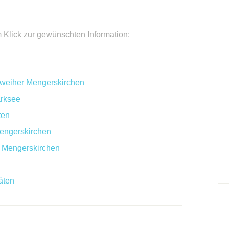
m Klick zur gewünschten Information:
eweiher Mengerskirchen
arksee
ten
engerskirchen
r Mengerskirchen
äten