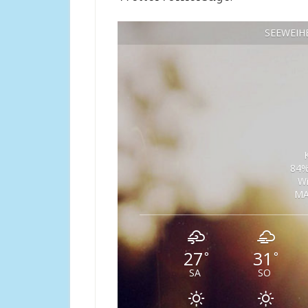
SEEWEIH
84%
W
MA
27
31
°
°
SA
SO