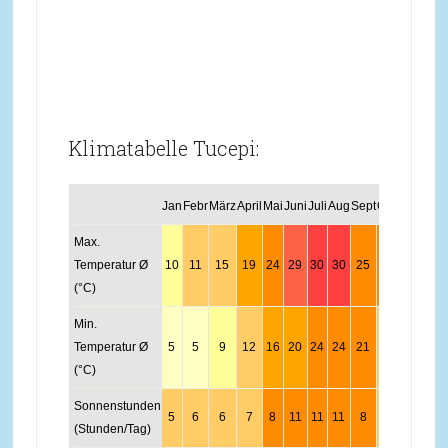
Klimatabelle Tucepi:
Jan
Febr
März
April
Mai
Juni
Juli
Aug
Sept
Okt
Nov
Dez
Max.
Temperatur Ø
10
11
15
19
24
29
30
30
25
21
16
12
(°C)
Min.
Temperatur Ø
5
5
9
12
16
20
24
24
21
15
10
7
(°C)
Sonnenstunden
5
6
6
7
8
11
11
11
8
6
4
4
(Stunden/Tag)