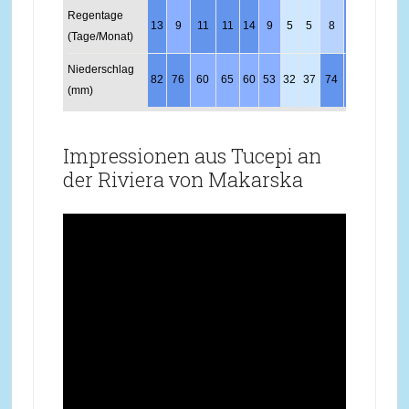
Regentage
13
9
11
11
14
9
5
5
8
11
13
13
(Tage/Monat)
Niederschlag
82
76
60
65
60
53
32
37
74
80
105
95
(mm)
Impressionen aus Tucepi an
der Riviera von Makarska