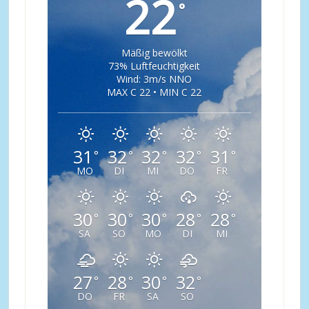
22
°
Mäßig bewölkt
73% Luftfeuchtigkeit
Wind: 3m/s NNO
MAX C 22 • MIN C 22
31
32
32
32
31
°
°
°
°
°
MO
DI
MI
DO
FR
30
30
30
28
28
°
°
°
°
°
SA
SO
MO
DI
MI
27
28
30
32
°
°
°
°
DO
FR
SA
SO