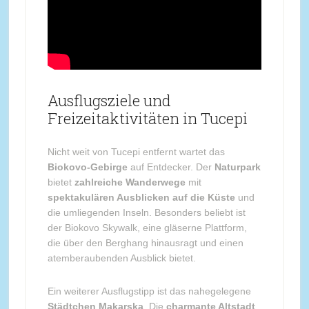
Ausflugsziele und
Freizeitaktivitäten in Tucepi
Nicht weit von Tucepi entfernt wartet das
Biokovo-Gebirge
auf Entdecker. Der
Naturpark
bietet
zahlreiche Wanderwege
mit
spektakulären Ausblicken auf die Küste
und
die umliegenden Inseln. Besonders beliebt ist
der Biokovo Skywalk, eine gläserne Plattform,
die über den Berghang hinausragt und einen
atemberaubenden Ausblick bietet.
Ein weiterer Ausflugstipp ist das nahegelegene
Städtchen Makarska
. Die
charmante Altstadt