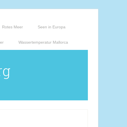
Rotes Meer
Seen in Europa
er
Wassertemperatur Mallorca
rg