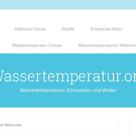
Indischer Ozean
Pazifik
Schwarzes Meer
Wassertemperatur Ostsee
Wassertemperaturen Mittelme
assertemperatur.o
Wassertemperaturen, Klimadaten und Wetter
ur Makarska