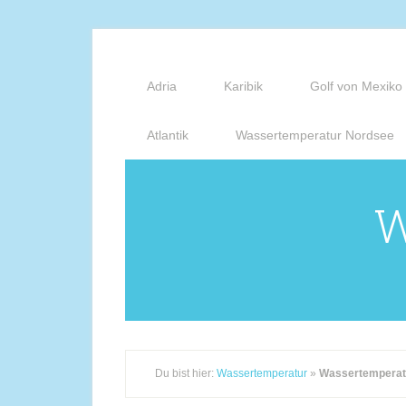
Adria
Karibik
Golf von Mexiko
Atlantik
Wassertemperatur Nordsee
W
Du bist hier:
Wassertemperatur
»
Wassertemperat