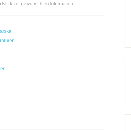
m Klick zur gewünschten Information:
karska
raturen
ten