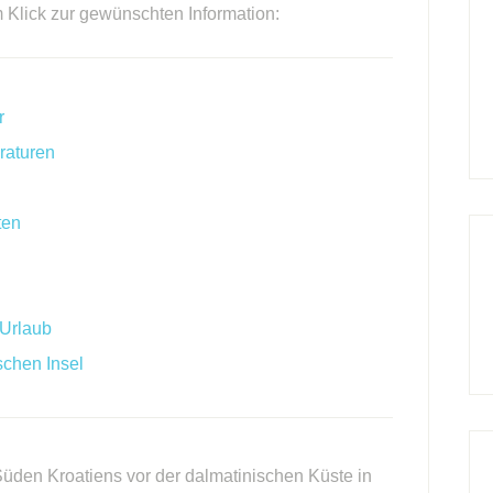
m Klick zur gewünschten Information:
r
raturen
ten
 Urlaub
schen Insel
Süden Kroatiens vor der dalmatinischen Küste in