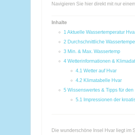
Navigieren Sie hier direkt mit nur eine
Inhalte
1
Aktuelle Wassertemperatur Hva
2
Durchschnittliche Wassertempe
3
Min. & Max. Wassertemp
4
Wetterinformationen & Klimada
4.1
Wetter auf Hvar
4.2
Klimatabelle Hvar
5
Wissenswertes & Tipps für den
5.1
Impressionen der kroati
Die wunderschöne Insel Hvar liegt im 