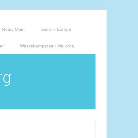
Rotes Meer
Seen in Europa
er
Wassertemperatur Mallorca
rg