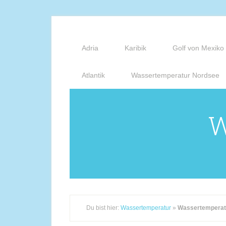
Adria
Karibik
Golf von Mexiko
Atlantik
Wassertemperatur Nordsee
W
Du bist hier:
Wassertemperatur
»
Wassertemperat