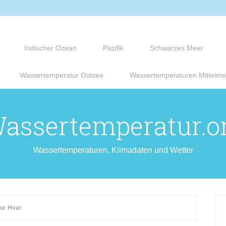
Indischer Ozean
Pazifik
Schwarzes Meer
Wassertemperatur Ostsee
Wassertemperaturen Mittelme
assertemperatur.o
Wassertemperaturen, Klimadaten und Wetter
ur Hvar