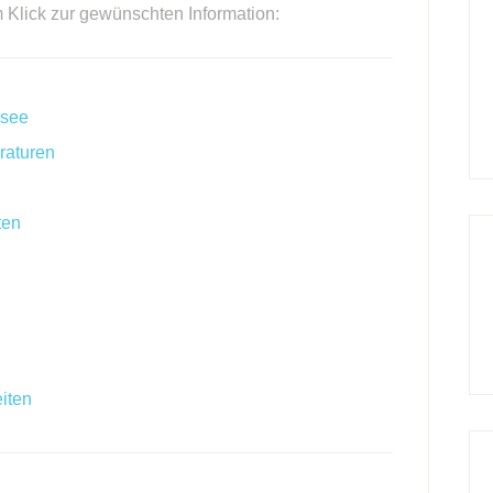
m Klick zur gewünschten Information:
asee
raturen
ten
iten