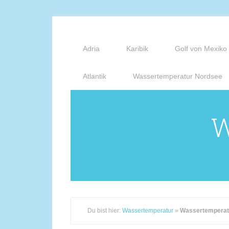
Adria
Karibik
Golf von Mexiko
Atlantik
Wassertemperatur Nordsee
W
Du bist hier:
Wassertemperatur
»
Wassertemperat