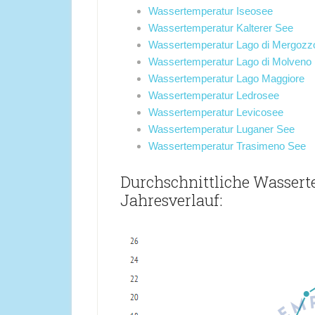
Wassertemperatur Iseosee
Wassertemperatur Kalterer See
Wassertemperatur Lago di Mergozz
Wassertemperatur Lago di Molveno
Wassertemperatur Lago Maggiore
Wassertemperatur Ledrosee
Wassertemperatur Levicosee
Wassertemperatur Luganer See
Wassertemperatur Trasimeno See
Durchschnittliche Wassert
Jahresverlauf: