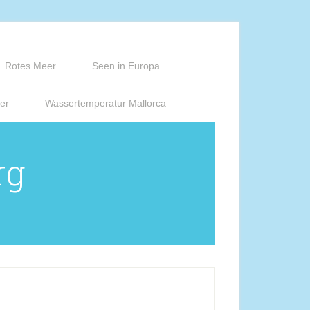
Rotes Meer
Seen in Europa
er
Wassertemperatur Mallorca
rg