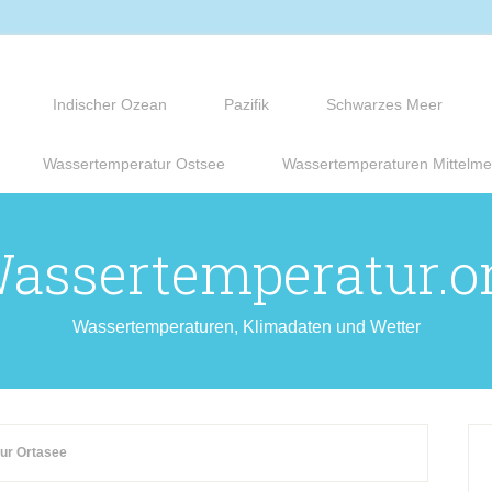
Indischer Ozean
Pazifik
Schwarzes Meer
Wassertemperatur Ostsee
Wassertemperaturen Mittelme
assertemperatur.o
Wassertemperaturen, Klimadaten und Wetter
ur Ortasee