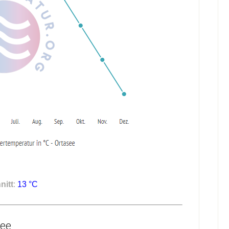
nitt
:
13 °C
ee