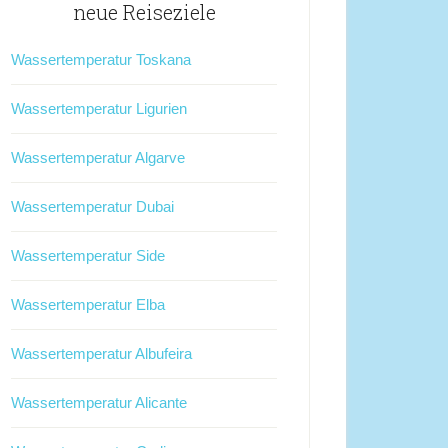
neue Reiseziele
Wassertemperatur Toskana
Wassertemperatur Ligurien
Wassertemperatur Algarve
Wassertemperatur Dubai
Wassertemperatur Side
Wassertemperatur Elba
Wassertemperatur Albufeira
Wassertemperatur Alicante