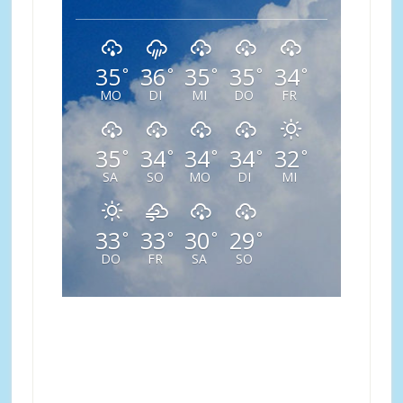
35
36
35
35
34
°
°
°
°
°
MO
DI
MI
DO
FR
35
34
34
34
32
°
°
°
°
°
SA
SO
MO
DI
MI
33
33
30
29
°
°
°
°
DO
FR
SA
SO