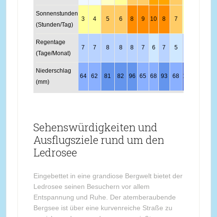
Sonnenstunden
3
4
5
6
8
9
10
8
7
4
2
3
(Stunden/Tag)
Regentage
7
7
8
8
8
7
6
7
5
7
8
6
(Tage/Monat)
Niederschlag
64
62
81
82
96
65
68
93
68
100
101
60
(mm)
Sehenswürdigkeiten und
Ausflugsziele rund um den
Ledrosee
Eingebettet in eine grandiose Bergwelt bietet der
Ledrosee seinen Besuchern vor allem
Entspannung und Ruhe. Der atemberaubende
Bergsee ist über eine kurvenreiche Straße zu