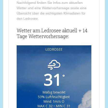
Nachfolgend finden Sie Infos zum aktuellen
Wetter und eine Wettervorhersage sowie eine
Übersicht über die wichtigsten Klimadaten für
den Ledrosee.
Wetter am Ledrosee aktuell + 14
Tage Wettervorhersage:
LEDROSEE
31
°
Mäßig bewölkt
53% Luftfeuchtigkeit
Wind: 1m/s O
MAX C 32 • MIN C 31