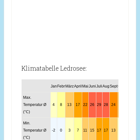
Klimatabelle Ledrosee:
Jan
Febr
März
April
Mai
Juni
Juli
Aug
Sept
Okt
Nov
Dez
Max.
Temperatur Ø
4
8
13
17
22
26
29
28
24
19
10
5
(°C)
Min.
Temperatur Ø
-2
0
3
7
11
15
17
17
13
8
3
-1
(°C)