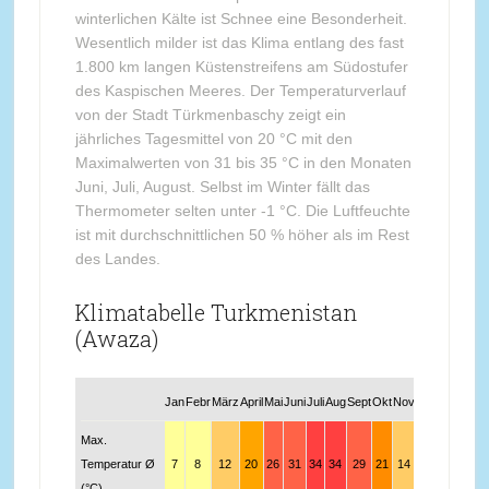
winterlichen Kälte ist Schnee eine Besonderheit.
Wesentlich milder ist das Klima entlang des fast
1.800 km langen Küstenstreifens am Südostufer
des Kaspischen Meeres. Der Temperaturverlauf
von der Stadt Türkmenbaschy zeigt ein
jährliches Tagesmittel von 20 °C mit den
Maximalwerten von 31 bis 35 °C in den Monaten
Juni, Juli, August. Selbst im Winter fällt das
Thermometer selten unter -1 °C. Die Luftfeuchte
ist mit durchschnittlichen 50 % höher als im Rest
des Landes.
Klimatabelle Turkmenistan
(Awaza)
Jan
Febr
März
April
Mai
Juni
Juli
Aug
Sept
Okt
Nov
Dez
Max.
Temperatur Ø
7
8
12
20
26
31
34
34
29
21
14
9
(°C)