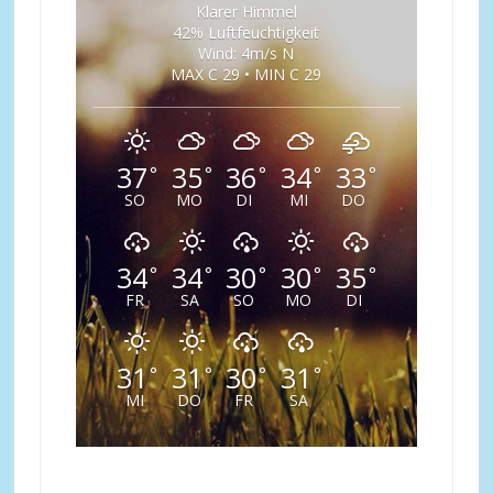
Klarer Himmel
42% Luftfeuchtigkeit
Wind: 4m/s N
MAX C 29 • MIN C 29
37
35
36
34
33
°
°
°
°
°
SO
MO
DI
MI
DO
34
34
30
30
35
°
°
°
°
°
FR
SA
SO
MO
DI
31
31
30
31
°
°
°
°
MI
DO
FR
SA