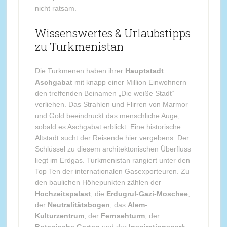
nicht ratsam.
Wissenswertes & Urlaubstipps
zu Turkmenistan
Die Turkmenen haben ihrer
Hauptstadt
Aschgabat
mit knapp einer Million Einwohnern
den treffenden Beinamen „Die weiße Stadt“
verliehen. Das Strahlen und Flirren von Marmor
und Gold beeindruckt das menschliche Auge,
sobald es Aschgabat erblickt. Eine historische
Altstadt sucht der Reisende hier vergebens. Der
Schlüssel zu diesem architektonischen Überfluss
liegt im Erdgas. Turkmenistan rangiert unter den
Top Ten der internationalen Gasexporteuren. Zu
den baulichen Höhepunkten zählen der
Hochzeitspalast
, die
Erdugrul-Gazi-Moschee
,
der
Neutralitätsbogen
, das
Alem-
Kulturzentrum
, der
Fernsehturm
, der
Botanische Garten
und der
Inspirationspark
.