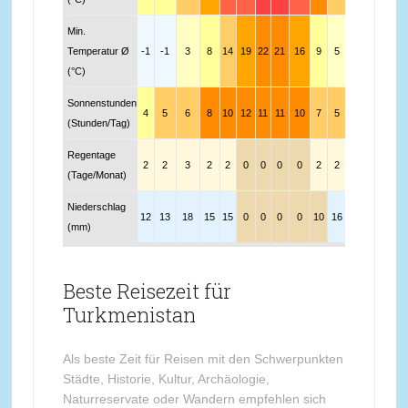
Min.
Temperatur Ø
-1
-1
3
8
14
19
22
21
16
9
5
1
(°C)
Sonnenstunden
4
5
6
8
10
12
11
11
10
7
5
4
(Stunden/Tag)
Regentage
2
2
3
2
2
0
0
0
0
2
2
3
(Tage/Monat)
Niederschlag
12
13
18
15
15
0
0
0
0
10
16
16
(mm)
Beste Reisezeit für
Turkmenistan
Als beste Zeit für Reisen mit den Schwerpunkten
Städte, Historie, Kultur, Archäologie,
Naturreservate oder Wandern empfehlen sich