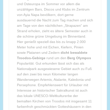
und Osteuropa im Sommer vor allem die
unzähligen Bars, Discos und Klubs im Zentrum
von Ayia Napa bevölkern, dort gerne
ausdauernd die Nacht zum Tag machen und sich
am Tage von den nächtlichen „Strapazen“ am
Strand erholen, zieht es ältere Semester auch in
die schöne grüne Umgebung im Binnenland.
Hier genießt speziell das bis zu knapp 2.000
Meter hohe und mit Eichen, Kiefern, Pinien
sowie Platanen und Zedern
dicht bewaldete
Troodos-Gebirge
rund um den
Berg Olympos
Popularität. Gut erkunden lässt sich das als
Nationalpark ausgewiesene Gebiet auch zu Fuß
auf den zwei bis neun Kilometer langen
Wanderwegen Artemis, Atalante, Kaledonia und
Persephone. Empfehlenswert für Urlauber mit
Interesse an historischer Sakralkunst ist auch
das lokale UNESCO-Weltkulturerbe der
bemalten Kirchen von Troodos mit insgesamt 11
farbenfroh geschmückten Gotteshäusern in den