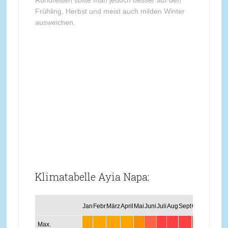
Rundreisen sollte man jedoch besser auf den
Frühling, Herbst und meist auch milden Winter
ausweichen.
Klimatabelle Ayia Napa:
Jan
Febr
März
April
Mai
Juni
Juli
Aug
Sept
Okt
Nov
Dez
Max.