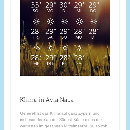
33
29
30
29
29
°
°
°
°
°
SO
MO
DI
MI
DO
28
29
29
28
28
°
°
°
°
°
FR
SA
SO
MO
DI
28
29
28
28
°
°
°
°
MI
DO
FR
SA
Klima in Ayia Napa
Generell ist das Klima auf ganz Zypern und
insbesondere an der Südost-Küste eines der
wärmsten im gesamten Mittelmeerraum, sowohl