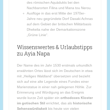
des römischen Aquädukts bei den
Nachbarorten Filina und Mana tou Nerou.
Ausflüge in das erst Mitte der 1970er-
Jahre neu gegründete Dorf Dasaki Achnas
auf dem Gebiet der britischen Militärbasis
Dhekelia nahe der Demarkationszone
„Grüne Linie“.
Wissenswertes & Urlaubstipps
zu Ayia Napa
Der Name des im Jahr 1530 erstmals urkundlich
erwähnten Ortes lässt sich im Deutschen in etwa
mit „Heiliges Waldland“ übersetzen und bezieht
sich auf eine alte Legende eines Fundes einer
Marienstatue in einer nah gelegenen Höhle. Zur
Erinnerung und Würdigung an das Ereignis
wurde kurze Zeit später ein
orthodoxes Kloster
im gotischen Stil
errichtet, das als
historische
Sehenswürdigkeit
bis heute von vielen