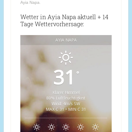
Ayia Napa.
Wetter in Ayia Napa aktuell + 14
Tage Wettervorhersage:
AYIA NAPA
31
°
Klarer Himmel
80% Luftfeuchtigkeit
Wind: 4m/s SW
MAX C 31 • MIN C 31