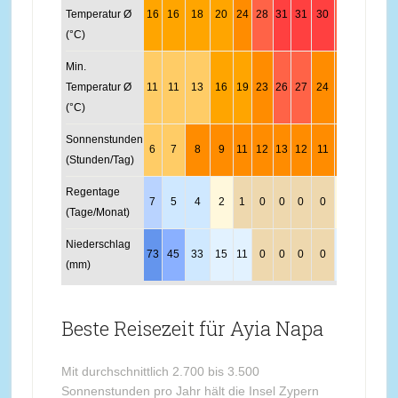
Temperatur Ø
16
16
18
20
24
28
31
31
30
26
22
18
(°C)
Min.
Temperatur Ø
11
11
13
16
19
23
26
27
24
22
17
13
(°C)
Sonnenstunden
6
7
8
9
11
12
13
12
11
9
7
6
(Stunden/Tag)
Regentage
7
5
4
2
1
0
0
0
0
2
3
7
(Tage/Monat)
Niederschlag
73
45
33
15
11
0
0
0
0
18
44
83
(mm)
Beste Reisezeit für Ayia Napa
Mit durchschnittlich 2.700 bis 3.500
Sonnenstunden pro Jahr hält die Insel Zypern