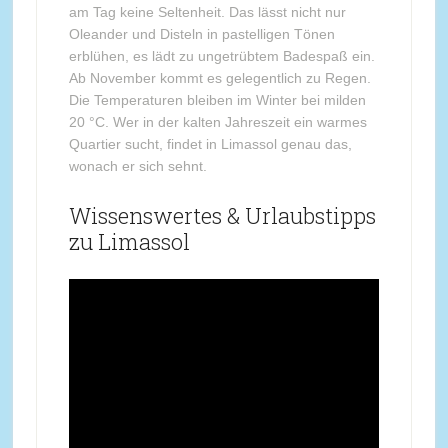
am Tag keine Seltenheit. Das lässt nicht nur
Oleander und Disteln in pastelligen Tönen
erblühen, es lädt zu ungetrübtem Badespaß ein.
Ab November kommt es gelegentlich zu Regen.
Die Temperaturen bleiben im Winter bei milden
20 °C. Wer in der kalten Jahreszeit ein warmes
Quartier sucht, findet in Limassol genau das,
wonach er sich sehnt.
Wissenswertes & Urlaubstipps
zu Limassol