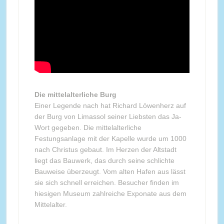
Die mittelalterliche Burg
Einer Legende nach hat Richard Löwenherz auf
der Burg von Limassol seiner Liebsten das Ja-
Wort gegeben. Die mittelalterliche
Festungsanlage mit der Kapelle wurde um 1000
nach Christus gebaut. Im Herzen der Altstadt
liegt das Bauwerk, das durch seine schlichte
Bauweise überzeugt. Vom alten Hafen aus lässt
sie sich schnell erreichen. Besucher finden im
hiesigen Museum zahlreiche Exponate aus dem
Mittelalter.