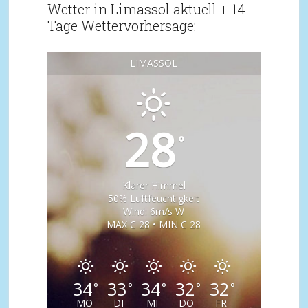
Wetter in Limassol aktuell + 14
Tage Wettervorhersage:
LIMASSOL
28
°
Klarer Himmel
50% Luftfeuchtigkeit
Wind: 6m/s W
MAX C 28 • MIN C 28
34
33
34
32
32
°
°
°
°
°
MO
DI
MI
DO
FR