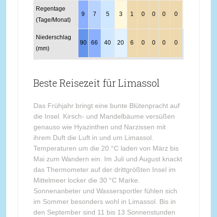
Regentage
9
7
5
3
1
0
0
0
0
2
4
8
(Tage/Monat)
Niederschlag
90
66
40
20
6
0
0
0
0
23
53
94
(mm)
Beste Reisezeit für Limassol
Das Frühjahr bringt eine bunte Blütenpracht auf
die Insel. Kirsch- und Mandelbäume versüßen
genauso wie Hyazinthen und Narzissen mit
ihrem Duft die Luft in und um Limassol.
Temperaturen um die 20 °C laden von März bis
Mai zum Wandern ein. Im Juli und August knackt
das Thermometer auf der drittgrößten Insel im
Mittelmeer locker die 30 °C Marke.
Sonnenanbeter und Wassersportler fühlen sich
im Sommer besonders wohl in Limassol. Bis in
den September sind 11 bis 13 Sonnenstunden