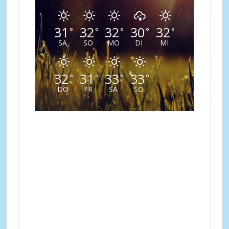
31
32
32
30
32
°
°
°
°
°
SA
SO
MO
DI
MI
32
31
33
33
°
°
°
°
DO
FR
SA
SO