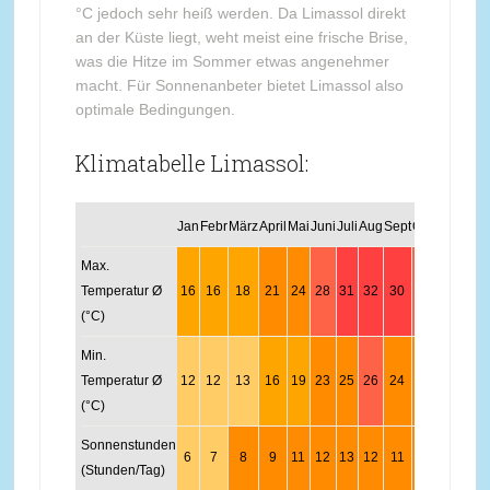
°C jedoch sehr heiß werden. Da Limassol direkt
an der Küste liegt, weht meist eine frische Brise,
was die Hitze im Sommer etwas angenehmer
macht. Für Sonnenanbeter bietet Limassol also
optimale Bedingungen.
Klimatabelle Limassol:
Jan
Febr
März
April
Mai
Juni
Juli
Aug
Sept
Okt
Nov
Dez
Max.
Temperatur Ø
16
16
18
21
24
28
31
32
30
27
22
18
(°C)
Min.
Temperatur Ø
12
12
13
16
19
23
25
26
24
21
18
14
(°C)
Sonnenstunden
6
7
8
9
11
12
13
12
11
9
7
6
(Stunden/Tag)