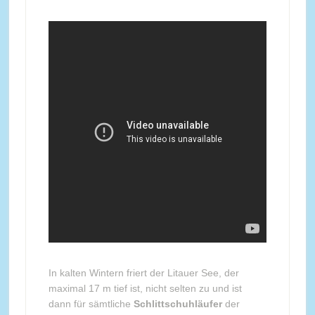
In kalten Wintern friert der Litauer See, der
maximal 17 m tief ist, nicht selten zu und ist
dann für sämtliche
Schlittschuhläufer
der