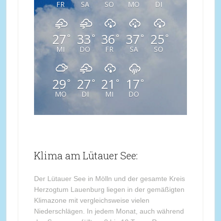
FR
SA
SO
MO
DI
27
33
36
37
25
°
°
°
°
°
MI
DO
FR
SA
SO
29
27
21
17
°
°
°
°
MO
DI
MI
DO
Klima am Lütauer See:
Der Lütauer See in Mölln und der gesamte Kreis
Herzogtum Lauenburg liegen in der gemäßigten
Klimazone mit vergleichsweise vielen
Niederschlägen. In jedem Monat, auch während