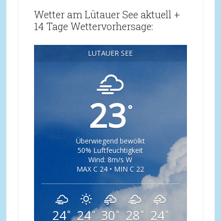
Wetter am Lütauer See aktuell +
14 Tage Wettervorhersage:
LÜTAUER SEE
23
°
Überwiegend bewölkt
50% Luftfeuchtigkeit
Wind: 8m/s W
MAX C 24 • MIN C 22
24
24
30
28
24
°
°
°
°
°