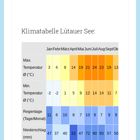
Klimatabelle Lütauer See:
Jan
Febr
März
April
Mai
Juni
Juli
Aug
Sept
Okt
Nov
Dez
Max.
Temperatur
3
4
8
14
19
21
24
23
19
13
8
4
Ø (°C)
Min.
Temperatur
-2
-2
1
5
9
12
14
14
11
7
3
-1
Ø (°C)
Regentage
11
8
10
8
7
10
9
7
9
9
11
11
(Tage/Monat)
Niederschlag
47
37
40
33
47
72
90
93
57
50
45
53
(mm)