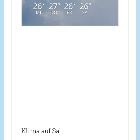
26
27
26
26
°
°
°
°
MI
DO
FR
SA
Klima auf Sal