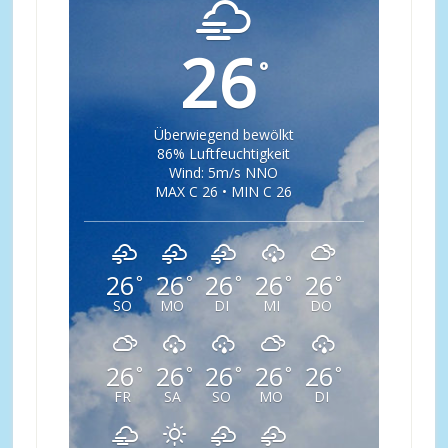
26
°
Überwiegend bewölkt
86% Luftfeuchtigkeit
Wind: 5m/s NNO
MAX C 26 • MIN C 26
26
26
26
26
26
°
°
°
°
°
SO
MO
DI
MI
DO
26
26
26
26
26
°
°
°
°
°
FR
SA
SO
MO
DI