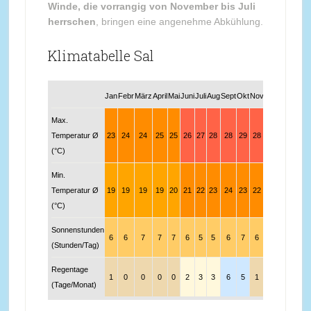
Winde, die vorrangig von November bis Juli
herrschen
, bringen eine angenehme Abkühlung.
Klimatabelle Sal
Jan
Febr
März
April
Mai
Juni
Juli
Aug
Sept
Okt
Nov
Dez
Max.
Temperatur Ø
23
24
24
25
25
26
27
28
28
29
28
26
(°C)
Min.
Temperatur Ø
19
19
19
19
20
21
22
23
24
23
22
20
(°C)
Sonnenstunden
6
6
7
7
7
6
5
5
6
7
6
5
(Stunden/Tag)
Regentage
1
0
0
0
0
2
3
3
6
5
1
0
(Tage/Monat)