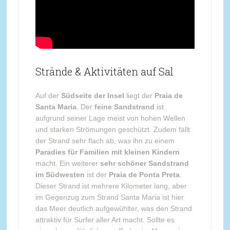
Strände & Aktivitäten auf Sal
Auf der
Südseite der Insel
liegt der
Praia de
Santa Maria
. Der
feine Sandstrand
ist
aufgrund seiner Lage meist von hohen Wellen
und starken Strömungen geschützt. Zudem fällt
der Strand sehr flach ab, was ihn zu einem
Paradies für Familien mit kleinen Kindern
macht. Ein weiterer
sehr schöner Sandstrand
im Südwesten
ist der
Praia de Ponta Preta
.
Dieser Strand ist mehrere Kilometer lang, aber
im Gegenzug zum Strand Santa Maria ist hier
das Meer deutlich aufgewühlter, was den Strand
attraktiv für Surfer aller Art macht. Sollte es