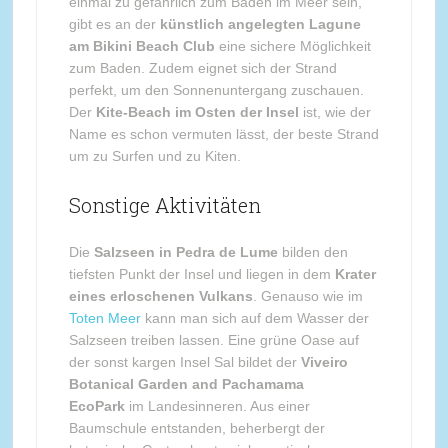
einmal zu gefährlich zum Baden im Meer sein,
gibt es an der
künstlich angelegten Lagune
am Bikini Beach Club
eine sichere Möglichkeit
zum Baden. Zudem eignet sich der Strand
perfekt, um den Sonnenuntergang zuschauen.
Der
Kite-Beach im Osten der Insel
ist, wie der
Name es schon vermuten lässt, der beste Strand
um zu Surfen und zu Kiten.
Sonstige Aktivitäten
Die
Salzseen in Pedra de Lume
bilden den
tiefsten Punkt der Insel und liegen in dem
Krater
eines erloschenen Vulkans
. Genauso wie im
Toten Meer
kann man sich auf dem Wasser der
Salzseen treiben lassen. Eine grüne Oase auf
der sonst kargen Insel Sal bildet der
Viveiro
Botanical Garden and Pachamama
EcoPark
im Landesinneren. Aus einer
Baumschule entstanden, beherbergt der